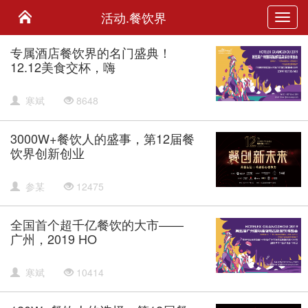
活动.餐饮界
Toggl
navig
专属酒店餐饮界的名门盛典！
12.12美食交杯，嗨
寒斌
8648
3000W+餐饮人的盛事，第12届餐
饮界创新创业
参某
12475
全国首个超千亿餐饮的大市——
广州，2019 HO
寒斌
10414