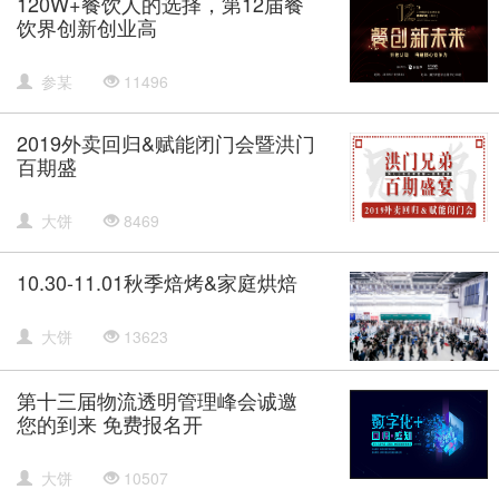
120W+餐饮人的选择，第12届餐
饮界创新创业高
参某
11496
2019外卖回归&赋能闭门会暨洪门
百期盛
大饼
8469
10.30-11.01秋季焙烤&家庭烘焙
大饼
13623
第十三届物流透明管理峰会诚邀
您的到来 免费报名开
大饼
10507