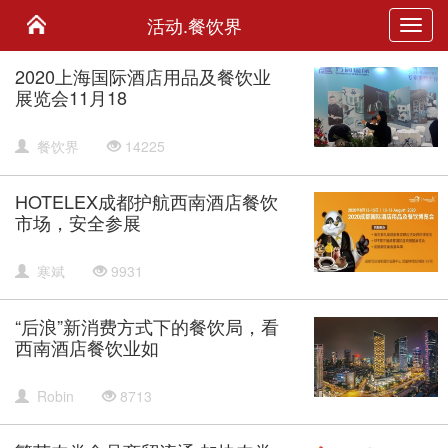
活动.餐饮界
Toggl
navig
2020上海国际酒店用品及餐饮业
展览会11月18
餐饮界
14225
HOTELEX成都护航西南酒店餐饮
市场，安全参展
寒斌
9931
“后浪”新消费方式下的餐饮局，看
西南酒店餐饮业如
Robin
8713