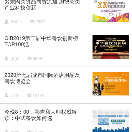
繁荣肉类食品商贸流通 加快肉类
产业科技创新
Robin
9537
CIB2019第三届中华餐饮创新榜
TOP100活
参某
9909
2020第七届成都国际酒店用品及
餐饮博览会
大饼
10144
今晚8：00，邴吉和大师权威解
读：中式餐饮如何选
大饼
11268