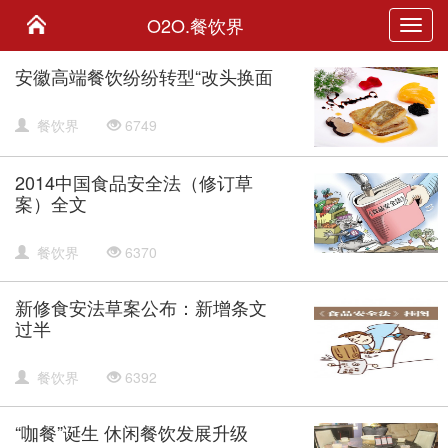
O2O.餐饮界
Toggl
navig
安徽高端餐饮纷纷转型“改头换面
餐饮界
6749
2014中国食品安全法（修订草
案）全文
餐饮界
6370
新修食安法草案公布：新增条文
过半
餐饮界
6392
“咖餐”诞生 休闲餐饮发展升级