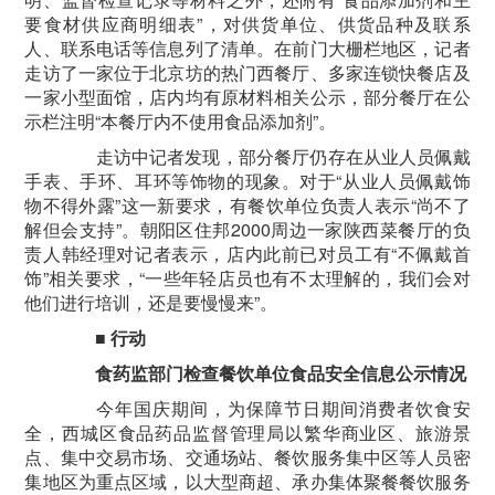
要食材供应商明细表”，对供货单位、供货品种及联系
人、联系电话等信息列了清单。在前门大栅栏地区，记者
走访了一家位于北京坊的热门西餐厅、多家连锁快餐店及
一家小型面馆，店内均有原材料相关公示，部分餐厅在公
示栏注明“本餐厅内不使用食品添加剂”。
走访中记者发现，部分餐厅仍存在从业人员佩戴
手表、手环、耳环等饰物的现象。对于“从业人员佩戴饰
物不得外露”这一新要求，有餐饮单位负责人表示“尚不了
解但会支持”。朝阳区住邦2000周边一家陕西菜餐厅的负
责人韩经理对记者表示，店内此前已对员工有“不佩戴首
饰”相关要求，“一些年轻店员也有不太理解的，我们会对
他们进行培训，还是要慢慢来”。
■
行动
食药监部门检查餐饮单位食品安全信息公示情况
今年国庆期间，为保障节日期间消费者饮食安
全，西城区食品药品监督管理局以繁华商业区、旅游景
点、集中交易市场、交通场站、餐饮服务集中区等人员密
集地区为重点区域，以大型商超、承办集体聚餐餐饮服务