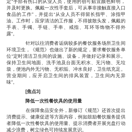
定“手部有伤口的从业人员，使用的创可贴宜颜色鲜明，
并及时更换。佩戴一次性手套后，可从事非接触直接入口
食品的工作”，并提出“从业人员不得留长指甲、涂指甲
油。工作时，应穿清洁的工作服，不得披散头发，佩戴的
手表、手镯、手链、手串、戒指、耳环等饰物不得外
露”。
针对以往消费者诟病较多的餐饮服务场所卫生间
环境卫生，《规范》也做出了新的规定，要求餐饮服务单
位“定时清洁卫生间的设施、设备，并做好记录和展示。
保持卫生间地面、洗手池及台面无积水、无污物、无垃
圾，便池内外无污物、无积垢、冲水良好，卫生纸充足。
营业期间，应开启卫生间的排风装置，卫生间内无异
味”。
[焦点3]
降低一次性餐饮具的使用量
在保障食品安全外，新修订《规范》还首次提出
消费提示、健康促进等方面内容，例如鼓励餐饮服务提供
者降低一次性餐饮具的使用量、提示消费者开展光盘行动
减少浪费，树立绿色可持续发展意识。