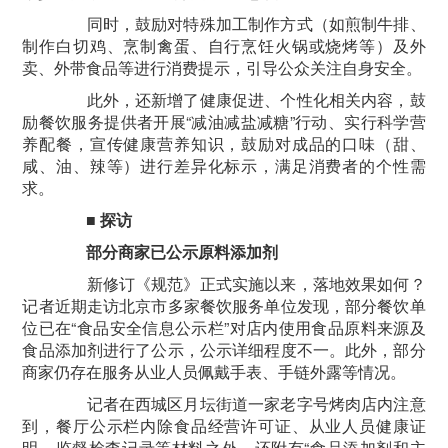
同时，鼓励对特殊加工制作方式（如煎制牛排、
制作白切鸡、烹制禽蛋、自行烹饪火锅或烧烤等）及外
卖、外带食品等进行消费提示，引导公众关注自身安全。
此外，还新增了健康促进、个性化相关内容，鼓
励餐饮服务提供者开展“减油减盐减糖”行动、实行科学营
养配餐，宣传健康营养知识，鼓励对成品的口味（甜、
咸、油、辣等）进行差异化标示，满足消费者的个性需
求。
■
探访
部分商家
已公示原料添加剂
新修订《规范》正式实施以来，落地效果如何？
记者近期走访北京市多家餐饮服务单位发现，部分餐饮单
位已在“食品安全信息公示栏”对店内使用食品原料来源及
食品添加剂进行了公示，公示详细程度不一。此外，部分
商家仍存在服务从业人员佩戴手表、手链外露等情况。
记者在西城区月坛街道一家老字号烤肉店内注意
到，餐厅公示栏内除食品经营许可证、从业人员健康证
明、监督检查记录等材料之外，还附有“食品添加剂和主