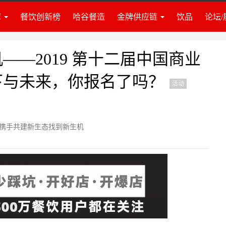
库
餐饮创新榜
哈谷餐造
金牌供应链
饮品
论坛/
业准备
食材
业资讯
调料
建团队
饮品
—2019 第十二届中国商业
牌营销
门店装修
下与未来，你报名了吗？
活动
营管理
策划培训
投资讯
设备设施
律政策
仓储物流
 携手共建新生态找到新生机
识推荐
包装耗材
度访谈
其他服务