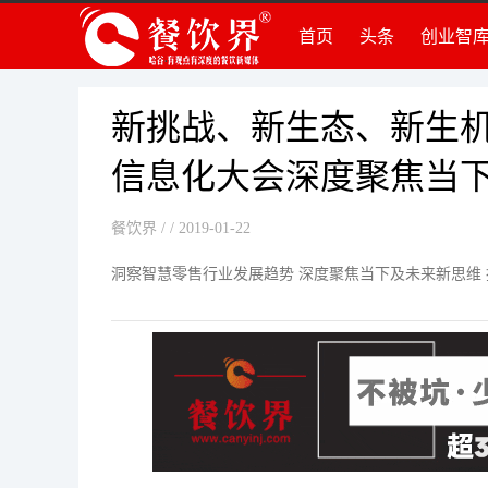
首页
头条
创业智
创
创
组
新挑战、新生态、新生机—
品
信息化大会深度聚焦当
运
创
餐饮界
/ / 2019-01-22
法
洞察智慧零售行业发展趋势 深度聚焦当下及未来新思维
知
深