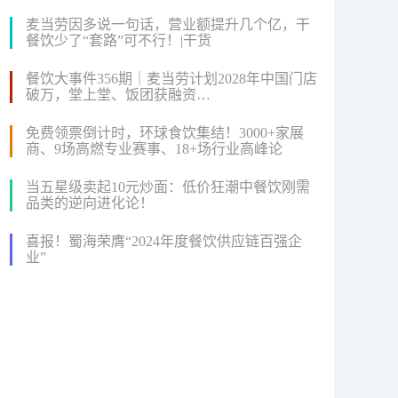
麦当劳因多说一句话，营业额提升几个亿，干
餐饮少了“套路”可不行！|干货
餐饮大事件356期｜麦当劳计划2028年中国门店
破万，堂上堂、饭团获融资…
免费领票倒计时，环球食饮集结！3000+家展
商、9场高燃专业赛事、18+场行业高峰论
坛...2024FHC即将盛大启幕！
当五星级卖起10元炒面：低价狂潮中餐饮刚需
品类的逆向进化论！
喜报！蜀海荣膺“2024年度餐饮供应链百强企
业”