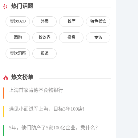
热门话题
餐饮O2O
外卖
餐厅
特色餐饮
团购
餐饮界
投资
专访
餐饮洞察
报道
热文榜单
上海首家肯德基食物银行
遇见小面进军上海，目标3年100店!
5年，他们助产了5家100亿企业，凭什么？