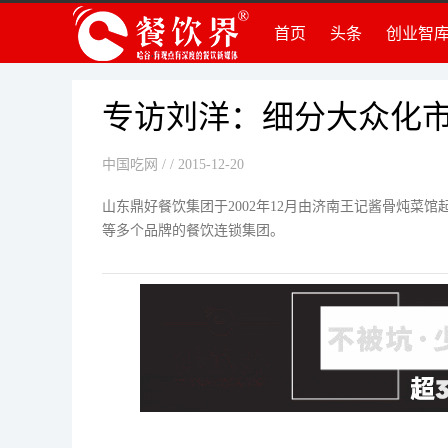
首页
头条
创业智
创
创
组
专访刘洋：细分大众化市
品
中国吃网
/ / 2015-12-20
运
创
山东鼎好餐饮集团于2002年12月由济南王记酱骨炖菜馆
等多个品牌的餐饮连锁集团。
法
知
深