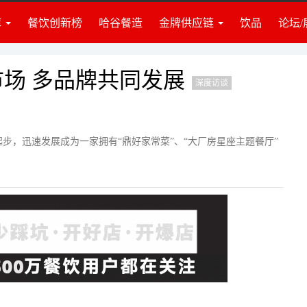
库
餐饮创新榜
哈谷餐造
金牌供应链
饮品
论坛/
业准备
食材
业资讯
调料
建团队
饮品
场 多品牌共同发展
深度访谈
牌营销
门店装修
营管理
策划培训
投资讯
设备设施
起步，迅速发展成为一家拥有“鼎好家常菜”、“大厂房星座主题餐厅”
律政策
仓储物流
识推荐
包装耗材
度访谈
其他服务