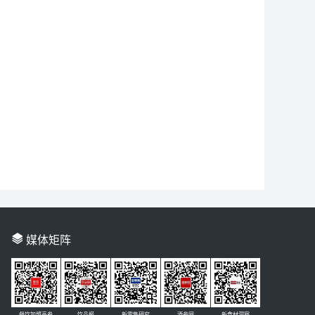
媒体矩阵
餐饮加盟高参
饮品报
新零售研究
酒参网
新食材洞察