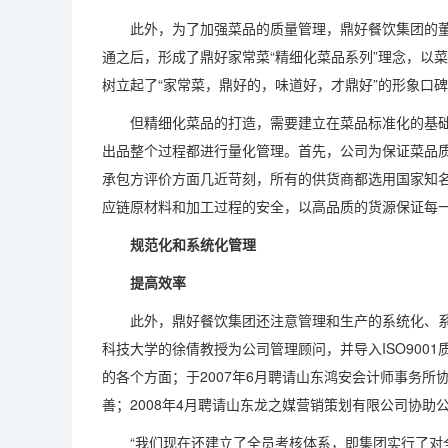
此外，为了加强菜品的质量管理，鼎好餐饮集团的董
通之后，形成了鼎好家常菜“精细化菜品系列”理念，以
树立起了“家常菜，鼎好的，味道好，才鼎好”的形象口
但精细化菜品的打造，需要建立在菜品标准化的基础
出品整个过程都进行量化管理。首先，公司为保证菜品
承包方评价方面几近苛刻，所有的供货商都选用国家知
应链原材料和加工过程的安全，以高品质的货源保证每一
规范化和系统化管理
提高效率
此外，鼎好餐饮集团还注意管理和生产的系统化、系统
科技大学的徐倩教授为公司管理顾问，并导入ISO900
的各个方面；于2007年6月聘请山东鸿安会计师事务
善；2008年4月聘请山东龙之媒营销策划有限公司协助
“我们现在还建立了全员考核体系，即集团实行了对全