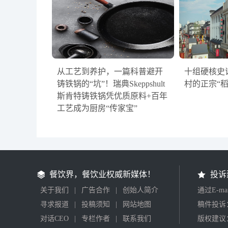
从工艺到养护，一篇科普避开
十组硬核史
铸铁锅的“坑”！瑞典Skeppshult
村的正宗“
斯肯特铸铁锅凭优质原料+百年
工艺成为厨房“传家宝”
餐饮界，餐饮业权威新媒体！
投诉
关于我们
|
广告合作
|
创始人简介
通过E-m
寻求报道
|
投稿须知
|
网站地图
稿件投诉：2
对话CEO
|
专栏作者
|
联系我们
版权建议：2