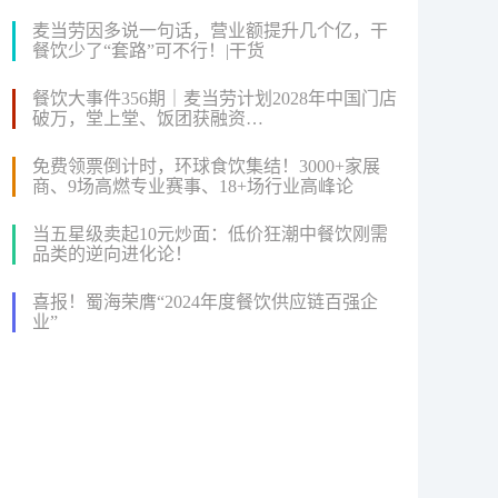
麦当劳因多说一句话，营业额提升几个亿，干
餐饮少了“套路”可不行！|干货
餐饮大事件356期｜麦当劳计划2028年中国门店
破万，堂上堂、饭团获融资…
免费领票倒计时，环球食饮集结！3000+家展
商、9场高燃专业赛事、18+场行业高峰论
坛...2024FHC即将盛大启幕！
当五星级卖起10元炒面：低价狂潮中餐饮刚需
品类的逆向进化论！
喜报！蜀海荣膺“2024年度餐饮供应链百强企
业”