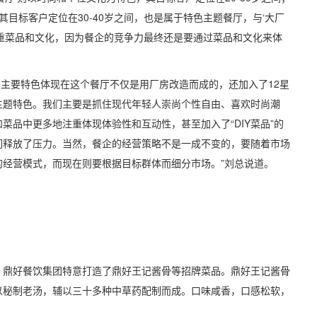
色，其目标客户定位在30-40岁之间，也是属于特色主题餐厅，与‘大厂
重菜品和文化，因为餐企的竞争力最终还是要通过菜品和文化来体
主要特色体现在这个餐厅不仅是用厂房改造而成的，还加入了12星
主题特色。我们主要是抓住现代年轻人崇尚个性自由、喜欢时尚潮
菜品中更多地注重体现体验性和互动性，甚至加入了“DIY菜品”的
们释放了压力。当然，餐企的经营策略不是一成不变的，要随着市场
经营模式，而现在则要根据目标群体而细分市场。”刘总说道。
鼎好餐饮集团特意打造了鼎好王记酱骨等招牌菜品。鼎好王记酱骨
以秘制老汤，辅以三十多种中草药配制而成。口味咸香，口感松软，
。