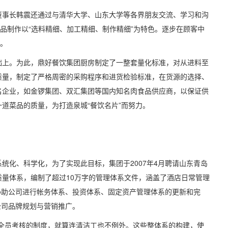
事长韩震还通过与清华大学、山东大学等各界朋友交流、学习和沟
菜品制作以“选料精细、加工精细、制作精细”为特色。逐步在顾客中
碑。
上。为此，鼎好餐饮集团厨房制定了一整套量化标准，对从进料至
质量，制定了严格周密的采购程序和进货检验标准，在货源的选择、
名企业，如金锣集团、双汇集团等国内知名肉食品供应商，以保证供
道菜品的质量，为打造泉城“餐饮名片”而努力。
化、科学化，为了实现此目标，集团于2007年4月聘请山东青岛
1质量体系，编制了超过10万字的管理体系文件，涵盖了酒店日常管理
所协助公司进行帐务体系、投资体系、固定资产管理体系的更新和完
公司品牌规划与营销推广。
员考核的制度，就算连清洁工也不例外。这些整体系的构建，使