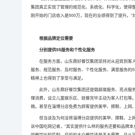
集团真正实现了管理的规范化、系统化、科学化，使得
刚开始的门店收入是500万，现在的业绩得到了提升。”
根据品牌定位需要
分别提供5S服务和个性化服务
在服务方面，山东鼎好餐饮集团坚持对从迎宾到客人
服务、规范服务、及时服务、个性化服务、满意服务的5
精神上也得到了享受与满足。
此外，山东鼎好餐饮集团还提倡超值服务、亮点服务
理消费，设立儿童娱乐区、就餐完毕主动为客人打包等
微。甚至在淄博分店免费为顾客提供美甲、擦鞋、上网
但当谈及为何没将淄博分店提供的美甲、擦鞋、上网
诉中国吃网记者，“其实提供什么样的服务还要和品牌本
端餐饮比较匹配，目前的大众餐饮还是不太需要。且从