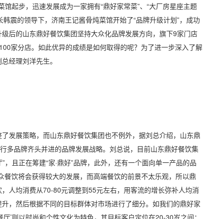
菜馆起步，迅速发展成为一家拥有“鼎好家常菜”、“大厂房星座主题
事长韩震的领导下，济南王记酱骨炖菜馆开始了“品牌升级计划”，成功
升级后的山东鼎好餐饮集团坚持大众化品牌发展方向，旗下9家门店
100家分店。如此优异的成绩是如何取得的呢？为了进一步深入了解
副总经理刘洋先生。
了发展策略，而山东鼎好餐饮集团也不例外，据刘总介绍，山东鼎
实行多品牌齐头并进的品牌发展战略。刘总说，目前山东鼎好餐饮集
厅”，且正在筹建“家·鼎好”品牌，此外，还有一个面向单一产品的品
众餐饮将会获得较大的发展，而高端餐饮的前景不太乐观，所以鼎
人均消费从70-80元调整到55元左右，用客流的增长弥补人均消
提升，然后根据不同的目标群体对市场进行了细分。如我们的鼎好家
厅’则以时尚和个性文化为特色，其目标客户定位在20-30岁之间；