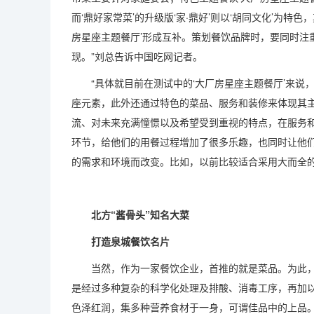
而‘鼎好家常菜’的升级版‘家·鼎好’则以‘胡同文化’为特
房星座主题餐厅’形成互补。策划餐饮品牌时，要同时注
现。”刘总告诉中国吃网记者。
“具体就目前在测试中的‘大厂房星座主题餐厅’来说，
座元素，此外还通过特色的菜品、服务和装修来体现其
流、对未来充满憧憬以及希望受到重视的特点，在服务和
环节，给他们的用餐过程增加了很多乐趣，也同时让他
的需求和环境而改变。比如，以前比较适合采用大而全的
北方“酱骨头”知名大菜
打造泉城餐饮名片
当然，作为一家餐饮企业，首推的就是菜品。为此，
是经过多种复杂的科学化处理及排酸、消毒工序，再加
色泽红润，集多种营养食材于一身，可谓佳品中的上品