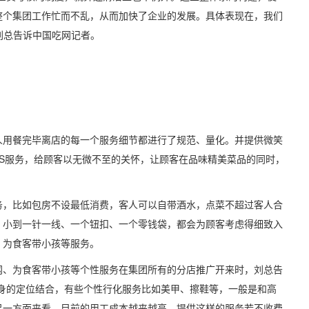
整个集团工作忙而不乱，从而加快了企业的发展。具体表现在，我们
刘总告诉中国吃网记者。
用餐完毕离店的每一个服务细节都进行了规范、量化。并提供微笑
S服务，给顾客以无微不至的关怀，让顾客在品味精美菜品的同时，
，比如包房不设最低消费，客人可以自带酒水，点菜不超过客人合
。小到一针一线、一个钮扣、一个零钱袋，都会为顾客考虑得细致入
、为食客带小孩等服务。
、为食客带小孩等个性服务在集团所有的分店推广开来时，刘总告
身的定位结合，有些个性行化服务比如美甲、擦鞋等，一般是和高
另一方面来看，目前的用工成本越来越高，提供这样的服务若不收费