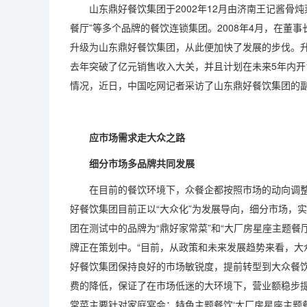
山东鼎好餐饮集团于2002年12月由济南王记酱骨炖
餐厅”等多个品牌的餐饮连锁集团。2008年4月，在董
升级为山东鼎好餐饮集团，从此便加快了发展的步伐。
去年突破了亿元销售收入大关，并且计划在未来5年内开
情况，近日，中国吃网记者采访了山东鼎好餐饮集团的
应市场需求走大众之路
细分市场多品牌共同发展
在目前的餐饮环境下，众餐企都按照市场的动向调整
好餐饮集团目前正以“大众化”为发展导向，细分市场，
团在测试中的品牌为“鼎好家常菜”和“大厂房星座主题餐
牌正在策划中。“目前，从政策和未来发展趋势来看，大
好餐饮集团保持良好的市场敏锐度，提前转型到大众餐饮，
费的降低，保证了在市场低迷的大环境下，营业额稳步
常菜主要针对家庭宴会；特色主题餐饮‘大厂房星座主题餐