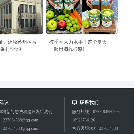
证，还原苏州稻香
柠季 × 大力水手｜这个夏天，
稻香村”地位
一起出海找柠感！
建议
联系我们
ail将您的想法和建议发给我们
服务热线：0755-84550903
37634588@qq.com
18923764126
37634588@qq.com
官方客服QQ：237634588