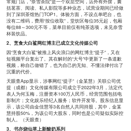
常规门店，“奈雪茶院”是一个双层空间，店外有外摆，囊
括茗茶、阅读、私人影院等多种业态，试营业期间已经做
到了深圳茶馆热门
TOP1
。体验方面，不设点单吧台，也
没有二维码，费用“按位收取”，堂饮区每位
35
元起，包厢
每位
88
～
300
元不等，菜单目前仅有纯茶选项，未见奈雪
杯装饮品。
2
、烹食大白鲨网红博主已成立文化传媒公司
因“烹食大白鲨”被推上风尖浪口的网红博主“提子”，又在
短视频平台复出了。其在解封的“大号”中更新了一条道歉
视频，称自己做错了，也为自己的无知、不懂法律付出了
沉重的代价。
天眼查
App
显示，涉事网红“提子”（金某慧）关联公司优
提（成都）文化传媒有限公司成立于
2022
年
3
月，法定代
表人为何玉梅，注册资本
100
万人民币，经营范围包括电
影制片；文化娱乐经纪人服务；软件开发等。股东信息显
示，该公司由金佳慧等
3
名自然人共同持股，其中，金某
慧持股
50%
，为该公司大股东，同时也是公司疑似实际控
制人。（天眼查）
3
、书亦烧仙草上新酸奶系列