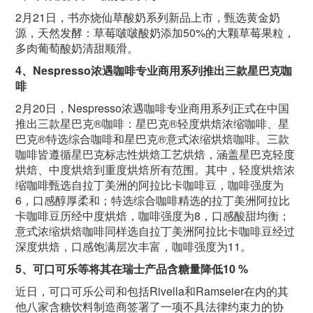
2月
21
日，书亦烧仙草酸奶系列新品上市，甄选黄金奶
源，天然发酵：草莓啵啵酸奶添加
50%
的大颗草莓果粒，
多肉葡萄酸奶清甜顺滑。
4
、
Nespresso
浓遇咖啡专业商用系列推出三款星巴克咖
啡
2月
20
日，
Nespresso
浓遇咖啡专业商用系列正式在中国
推出三款星巴克
®
咖啡：星巴克
®
轻度烘焙浓缩咖啡、星
巴克
®
特选综合咖啡和星巴克
®
意式浓缩烘焙咖啡。三款
咖啡皆遵循星巴克标志性烘焙工艺烘焙，涵盖星巴克轻度
烘焙、中度烘焙到重度烘焙所有范围。其中，轻度烘焙浓
缩咖啡甄选自拉丁美洲的阿拉比卡咖啡豆，咖啡强度为
6
，口感醇厚柔和；特选综合咖啡精选的拉丁美洲阿拉比
卡咖啡豆历经中度烘焙，咖啡强度为
8
，口感酸甜均衡；
意式浓缩烘焙咖啡同样选自拉丁美洲阿拉比卡咖啡豆经过
深度烘焙，口感饱满层次丰富，咖啡强度为
11
。
5
、可口可乐等将其在瑞士产品含糖量降低
10 %
近日，可口可乐公司和包括
Rivella
和
Ramseier
在内的其
他八家含糖饮料制造商签署了一项不具法律约束力的协