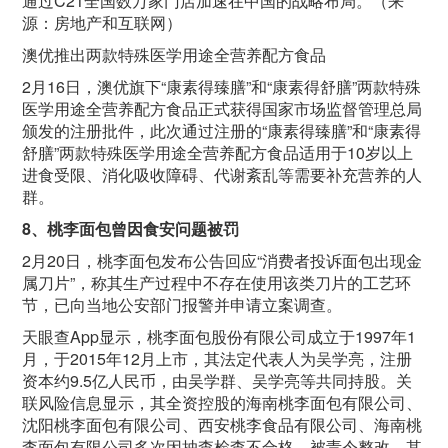
通过
C21
全国数万家门店加速在中国的战略布局。（来
源：房地产和互联网）
澳优推出两款特殊医学用途全营养配方食品
2月
16
日，澳优旗下“康素得臻膳”和“康素得舒膳”两款特殊
医学用途全营养配方食品正式获得国家市场监督管理总局
颁发的注册批件，此次通过注册的“康素得臻膳”和“康素得
舒膳”两款特殊医学用途全营养配方食品适用于
10
岁以上
进食受限、消化吸收障碍、代谢紊乱等需要补充营养的人
群。
8
、桃李面包曾因食安问题被罚
2月
20
日，桃李面包发布公告回应“消费者投诉面包出现金
属刀片”，称其生产过程中不存在使用该类刀片的工艺环
节，已向当地公安部门报警并申请立案调查。
天眼查
App
显示，桃李面包股份有限公司成立于
1997
年
1
月，于
2015
年
12
月上市，其法定代表人为吴学亮，注册
资本约
9.5
亿人民币，由吴学群、吴学亮等共同持股。关
联风险信息显示，其全资控股的海南桃李面包有限公司、
沈阳桃李面包有限公司、西安桃李食品有限公司、海南桃
李面包有限公司多次因抽查检查不合格，被责令整改。其