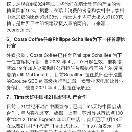
议，从现在到
2024
年底，将他们在瑞士销售的产品的含
糖量降低
10%
。据悉，在瑞士消费的食品和饮料中，饮料
中添加糖的比例超过
38%
，瑞士人平均每天摄入超
100
克
糖，是世界卫生组织建议摄入量的两倍。（来源：
econotimes
）
6
、
Costa Coffee
任命
Philippe Schaillee
为下一任首席执
行官
外媒报道，
Costa Coffee
已任命
Philippe Schaillee
为下
一任首席执行官，自
2023
年
4
月
10
日起生效。他将接
替
2019
年加入这家咖啡公司担任首席执行官的吉尔·麦克
唐纳
(Jill McDonald)
。目前
Schaillee
担任总部位于法国
的
Groupe SEB
的高级执行副总裁，负责小家电和炊具业
务部门，他自
2021
年
4
月起担任该职位。
7
、
Tims
天好中国和
21
世纪不动产合作
日前，
21
世纪不动产中国宣布，已与
Tims
天好中国启动
合作，年内将在北京、成都、上海、苏州等城市试点
100
家“
C21 X Tims Express
咖啡店中店”，首店已于
2
月
18
日
在成都
21
世纪不动产门店正式开业。
Tims
方面表示，将