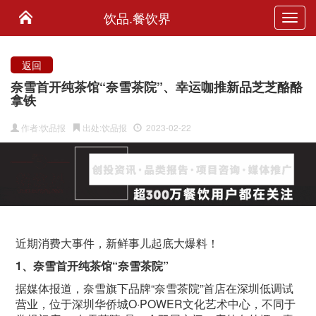
饮品.餐饮界
Toggl
navig
返回
奈雪首开纯茶馆“奈雪茶院”、幸运咖推新品芝芝酪酪
拿铁
作者:饮品报
出处:饮品报
2023-02-22
近期消费大事件，新鲜事儿起底大爆料！
1
、奈雪首开纯茶馆“奈雪茶院”
据媒体报道，奈雪旗下品牌“奈雪茶院”首店在深圳低调试
营业，位于深圳华侨城
O
·
POWER
文化艺术中心，不同于