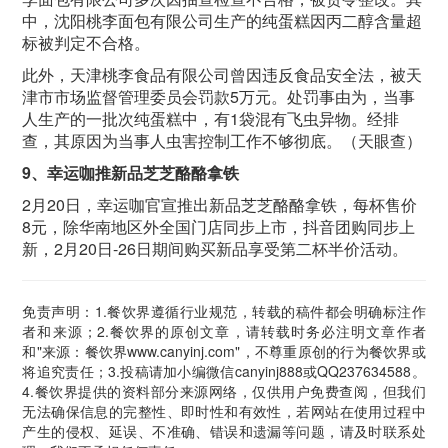
中，沈阳桃李面包有限公司生产的纯蛋糕因丙二醇含量超
标被判定不合格。
此外，天津桃李食品有限公司曾因违反食品安全法，被天
津市市场监督管理委员会罚款
5
万元。处罚事由为，当事
人生产的一批次纯蛋糕中，有
1
袋混有飞虫异物。经排
查，其原因为当事人虫害控制工作不够彻底。（天眼查）
9
、幸运咖推新品芝芝酪酪拿铁
2月
20
日，幸运咖官宣推出新品芝芝酪酪拿铁，每杯售价
8
元，除华南地区外全国门店同步上市，抖音团购同步上
新，
2
月
20
日
-26
日期间购买新品享受第二杯半价活动。
免责声明：1.餐饮界遵循行业规范，转载的稿件都会明确标注作
者和来源；2.餐饮界的原创文章，请转载时务必注明文章作者
和"来源：餐饮界www.canyinj.com"，不尊重原创的行为餐饮界或
将追究责任；3.投稿请加小编微信canyinj888或QQ237634588。
4.餐饮界提供的资料部分来源网络，仅供用户免费查阅，但我们
无法确保信息的完整性、即时性和有效性，若网站在使用过程中
产生的侵权、延误、不准确、错误和遗漏等问题，请及时联系处