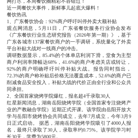
网打尽，本周餐饮圈精彩不容错过！
近一周餐饮大事件，新鲜事儿起底大爆料！
餐饮热讯
1、广东餐饮协会：92%商户呼吁叫停外卖大额补贴
观点网消息，5月11日，广东省餐饮服务行业协会发布
《广东餐饮行业生态研究报告（2026年第一期）》，基于
广东各城市137家餐饮商户的一手调研，系统量化了外卖
平台补贴大战对一线商户的冲击。
调研数据显示，85.4%的个体单店利润下滑，堂食为主型
商户利润率降幅达68%，41.6%的商户考虑关店或转让，
92%的商户明确呼吁叫停补贴大战。报告同时指出，
72.3%的商户称补贴后价格无法覆盖成本，52.6%的商户已
削减食品安全投入，补贴大战的代价正由全行业和公众共
同承担。
2、全国首家烧烤学院爆红，报名超4千录取30人
红星新闻消息，湖南岳阳烧烤学院（全国首家专注烧烤产
业的产教融合学院）近期正式开课。该学院由岳阳开放大
学与岳阳市烧烤协会共同成立，去年7月成立，今年3月9
日正式启动。 据悉，湖南岳阳烧烤学院吸引了4000人报
名，最终只录取了30人，录取率约0.75%。该学院学习时
长30天，学费为5800元。