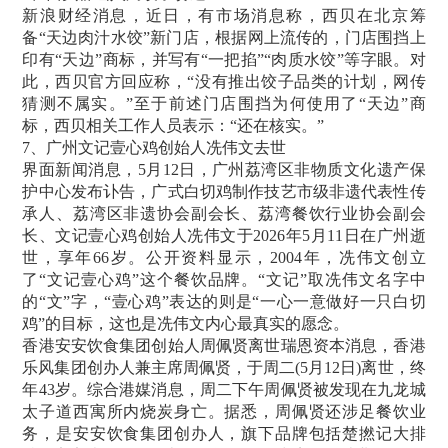
新浪财经消息，近日，有市场消息称，西贝在北京筹
备“天边肉汁水饺”新门店，根据网上流传的，门店围挡上
印有“天边”商标，并写有“一把掐”“肉质水饺”等字眼。对
此，西贝官方回应称，“没有推出饺子品类的计划，网传
猜测不属实。”至于前述门店围挡为何使用了“天边”商
标，西贝相关工作人员表示：“还在核实。”
7、广州文记壹心鸡创始人冼伟文去世
界面新闻消息，5月12日，广州荔湾区非物质文化遗产保
护中心发布讣告，广式白切鸡制作技艺市级非遗代表性传
承人、荔湾区非遗协会副会长、荔湾餐饮行业协会副会
长、文记壹心鸡创始人冼伟文于2026年5月11日在广州逝
世，享年66岁。公开资料显示，2004年，冼伟文创立
了“文记壹心鸡”这个餐饮品牌。“文记”取冼伟文名字中
的“文”字，“壹心鸡”表达的则是“一心一意做好一只白切
鸡”的目标，这也是冼伟文内心最真实的愿念。
香港安安饮食集团创始人周佩贤离世瑞恩资本消息，香港
乐风集团创办人兼主席周佩贤，于周二(5月12日)离世，终
年43岁。综合港媒消息，周二下午周佩贤被发现在九龙城
太子道西寓所内烧炭身亡。据悉，周佩贤还涉足餐饮业
务，是安安饮食集团创办人，旗下品牌包括楚撚记大排