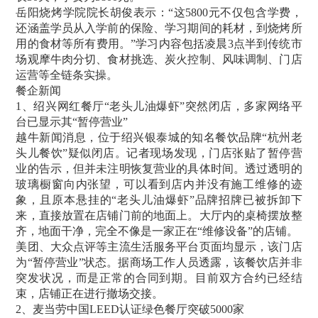
岳阳烧烤学院院长胡俊表示：“这5800元不仅包含学费，
还涵盖学员从入学前的保险、学习期间的耗材，到烧烤所
用的食材等所有费用。”学习内容包括凌晨3点半到传统市
场观摩牛肉分切、食材挑选、炭火控制、风味调制、门店
运营等全链条实操。
餐企新闻
1、绍兴网红餐厅“老头儿油爆虾”突然闭店，多家网络平
台已显示其“暂停营业”
越牛新闻消息，位于绍兴银泰城的知名餐饮品牌“杭州老
头儿餐饮”疑似闭店。记者现场发现，门店张贴了暂停营
业的告示，但并未注明恢复营业的具体时间。透过透明的
玻璃橱窗向内张望，可以看到店内并没有施工维修的迹
象，且原本悬挂的“老头儿油爆虾”品牌招牌已被拆卸下
来，直接放置在店铺门前的地面上。大厅内的桌椅摆放整
齐，地面干净，完全不像是一家正在“维修设备”的店铺。
美团、大众点评等主流生活服务平台页面均显示，该门店
为“暂停营业”状态。据商场工作人员透露，该餐饮店并非
突发状况，而是正常的合同到期。目前双方合约已经结
束，店铺正在进行撤场交接。
2、麦当劳中国LEED认证绿色餐厅突破5000家