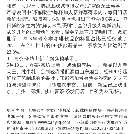
测试。3月2日，成都上线城市限定产品“雪酪芝士莓莓”，
产品说明中明确标注“每杯加入新鲜草莓果肉，每日门店
新鲜现切”。紧接着，深圳地区也推出了包含橙C美式、每
日鲜柠茶在内的“鲜切水果系列”，全部升级为新鲜切片。
从这几年的上新动作来看，瑞幸早就不只卖咖啡了。数据
显示，2025年瑞幸非咖啡饮品的杯量占比已经突破了
20%，在全年推出的140多款新品中，茶饮类占比达到了
23.8%。
9、喜茶·茶坊上新「 烤焦糖苹果 」
5月13日，喜茶·茶坊上新「 烤焦糖苹果 」。新品以九窨
茉王、纯牛乳、定制轻乳搭配源自山东烟台、经HPP冷压
鲜榨工艺制成的苹果汁，顶部添加带有焦糖脆壳的芝芝云
顶与清甜苹果片，口感层次丰富。 目前，新品已上线北
京、广州、深圳、佛山喜茶·茶坊门店，售价为23元/杯。
免责声明：1.餐饮界遵循行业规范，转载的稿件都会明确标注作
者和来源；2.餐饮界的原创文章，请转载时务必注明文章作者
和"来源：餐饮界www.canyinj.com"，不尊重原创的行为餐饮界或
将追究责任；3.投稿请加小编微信canyinj888或QQ237634588。
4.餐饮界提供的资料部分来源网络，仅供用户免费查阅，但我们