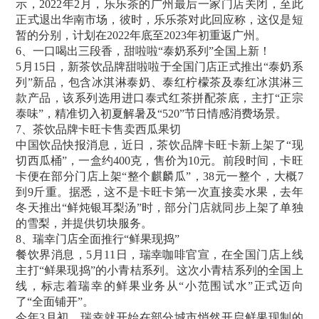
示，2022年2月，乐乐茶的广州最后一家门店关闭，至此
正式退出华南市场，彼时，乐乐茶对此回应称，这仅是短
暂的分别，计划在2022年底至2023年初重返广州。
6、一口喝出三段香，甜啦啦“泰奶系列”全国上新！
5月15日，新茶饮品牌甜啦啦于全国门店正式推出“泰奶系
列”新品，包含冰淇淋泰奶、泰红柠檬茶及泰红冰淇淋三
款产品，该系列选用进口泰式红茶拼配茶底，主打“正宗
泰味”，精准切入初夏解暑及“520”节日情感消费场景。
7、茶饮品牌卡旺卡售卖西瓜果切
中国饮品快报消息，近日，茶饮品牌卡旺卡新上架了“现
切西瓜桶”，一盒约400克，售价为10元。前段时间，卡旺
卡便在部分门店上架“整个麒麟瓜”，38元一整个，大概7
到9斤重。据悉，这不是卡旺卡第一次直接卖水果，去年
冬天推出“鲜炖银耳梨汤”时，部分门店就同步上架了单独
的雪梨，并提供切块服务。
8、瑞幸门店全面推行“鲜果现捣”
餐饮界消息，5月11日，瑞幸咖啡官宣，在全国门店上线
主打“鲜果现捣”的小青桔系列。这次小青桔系列的全国上
线，标志着瑞幸的鲜果业务从“小范围试水”正式迈向
了“全面铺开”。
今年3月初，瑞幸就开始在部分城市悄然开启鲜果现制的