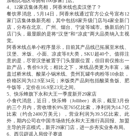
加勒比地区等拥有100多家门店。
4、12家店集体亮相，阿香米线也卖汉堡了？
餐饮界消息，5月14日，阿香米线通过官方公众号宣布12
家门店集体焕新亮相，其中包括8家升级门店与4家全新门
店，分布在北京、广州、烟台、宁波等城市。焕新后的门
店门头，最显眼的是将“汉堡”和“凉皮”两大品类纳入主视
觉。
阿香米线点单小程序显示，目前其产品线已拓展至米线、
汉堡、米饭、小面、凉皮等8大类，SKU超40个。值得注
意的是，尽管汉堡被置于门头显眼位置，但目前仅推出一
款产品，售价9.9元；相比之下，米线品类更为丰富，涵
盖过桥米线、酸菜小锅米线、贵州瓦罐牛肉粉等10余款，
价格区间为12.9至34元；米饭类产品则包括酸菜鱼饭、肥
牛饭等，定价在16.9至23元之间。
5、快乐蜂旗下永和大王一季度新开29家店
小食代消息，近日，快乐蜂（Jollibee）表示，截至3月份
的三个月内，营收增长9%至765亿比索，净利润为14.7亿
比索（约合2400万美元），营业利润为39.5亿比索。此
外，期内公司在中国市场依托永和大王推行高回报、加盟
主导的开店模式，新开29家门店，进一步夯实业务布局。
6、西贝辟谣入局饺子赛道