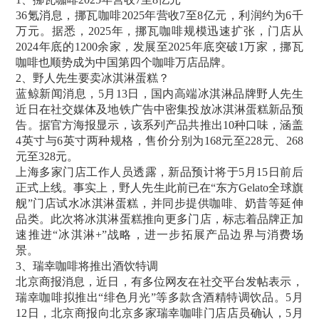
36氪消息，挪瓦咖啡2025年营收7至8亿元，利润约为6千
万元。据悉，2025年，挪瓦咖啡规模迅速扩张，门店从
2024年底的1200余家，发展至2025年底突破1万家，挪瓦
咖啡也顺势成为中国第四个咖啡万店品牌。
2、野人先生要卖冰淇淋蛋糕？
蓝鲸新闻消息，5月13日，国内高端冰淇淋品牌野人先生
近日在社交媒体及地铁广告中密集投放冰淇淋蛋糕新品预
告。据官方海报显示，该系列产品共推出10种口味，涵盖
4英寸与6英寸两种规格，售价分别为168元至228元、268
元至328元。
上海多家门店工作人员透露，新品预计将于5月15日前后
正式上线。事实上，野人先生此前已在“东方Gelato全球旗
舰”门店试水冰淇淋蛋糕，并同步提供咖啡、奶昔等延伸
品类。此次将冰淇淋蛋糕推向更多门店，标志着品牌正加
速推进“冰淇淋+”战略，进一步拓展产品边界与消费场
景。
3、瑞幸咖啡将推出酒饮特调
北京商报消息，近日，有多位网友在社交平台发帖表示，
瑞幸咖啡拟推出“绯色月光”等多款含酒精特调饮品。5月
12日，北京商报向北京多家瑞幸咖啡门店店员确认，5月