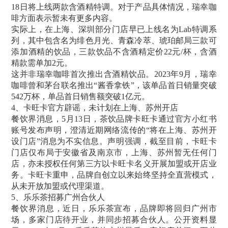
18日将上线两款含酒精特调。对于产品具体情况，瑞幸咖
啡方面表示暂未有更多内容。
实际上，在上海、深圳部分门店早已上线名为Lab特调系
列，其中包含名为绯色月光、青森冷萃、琥珀邮局三款可
添加酒精的饮品，三款饮品不含酒精定价22元/杯，含酒
精款需单加2元。
这并非瑞幸咖啡首次推出含酒精饮品。2023年9月，瑞幸
咖啡曾和茅台联名推出“酱香拿铁”，该单品首日销量突破
542万杯，单品首日销售额突破1亿元。
4、卡旺卡官方辟谣，未计划在上海、苏州开店
餐饮界消息，5月13日，茶饮品牌卡旺卡通过官方小红书
账号发布声明，澄清近期网络流传的“将在上海、苏州开
设门店”消息为不实信息。声明强调，截至目前，卡旺卡
门店仅布局于安徽省及南京市，上海、苏州暂无任何门
店，亦未授权任何第三方以卡旺卡名义开展加盟或开店业
务。卡旺卡重申，品牌自创立以来始终坚持全直营模式，
从未开放加盟或代理渠道。
5、乐乐茶招募广州合伙人
餐饮界消息，近日，乐乐茶宣布，品牌即将回归广州市
场，多家门店待开业，并同步招募合伙人。公开资料显