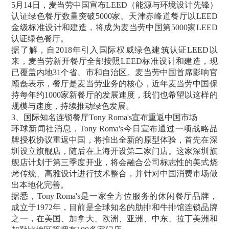
5月14日，麦当劳中国宣布LEED（能源与环境设计先锋）
认证绿色餐厅数量突破5000家。天津赤峰道餐厅以LEED
金级标准设计和建造，将成为麦当劳中国第5000家LEED
认证绿色餐厅。
据了解，自2018年引入国际权威绿色建筑认证LEED以
来，麦当劳新开餐厅全部按照LEED标准设计和建造，现
已覆盖内地31个省、市和自治区。麦当劳中国首席影响官
顾磊表示，餐厅是麦当劳业务的核心，近年麦当劳中国保
持每年约1000家新餐厅的发展速度，我们也希望以这样的
规模与速度，持续推动绿色发展。
3、国际知名连锁餐厅Tony Roma's宣布重返中国市场
环球新闻社消息，Tony Roma's今日宣布通过一项战略品
牌授权协议重返中国，将推出全新的原型体验，首先在深
圳设立旗舰店，随后在上海开设第二家门店。这家深圳旗
舰店计划于第三季度开业，将会融合公司标志性的美式烧
烤传统、高雅设计进行技术整合，并针对中国消费市场做
出本地化完善。
据悉，Tony Roma's是一家全方位服务的休闲餐厅品牌，
成立于1972年，目前是全球知名的肋排和牛排馆连锁品牌
之一，在美国、加拿大、欧洲、亚洲、中东、拉丁美洲和