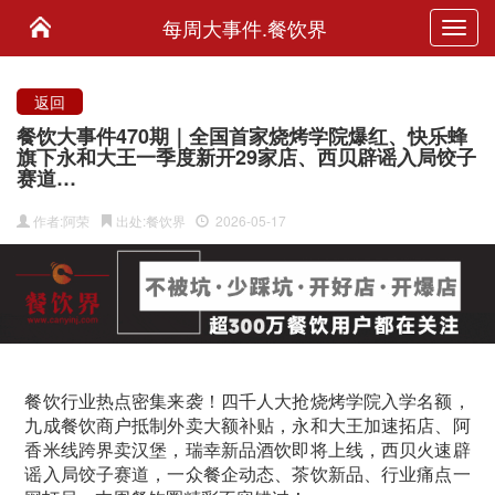
每周大事件.餐饮界
Toggl
navig
返回
餐饮大事件470期｜全国首家烧烤学院爆红、快乐蜂
旗下永和大王一季度新开29家店、西贝辟谣入局饺子
赛道…
作者:阿荣
出处:餐饮界
2026-05-17
餐饮行业热点密集来袭！四千人大抢烧烤学院入学名额，
九成餐饮商户抵制外卖大额补贴，永和大王加速拓店、阿
香米线跨界卖汉堡，瑞幸新品酒饮即将上线，西贝火速辟
谣入局饺子赛道，一众餐企动态、茶饮新品、行业痛点一