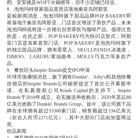
档、安安烧及WOFT火锅撚等，但不少店铺已结业。
8、泡泡玛特首家甜品直营店落地秦皇岛阿那亚
蓝鲸新闻消息，泡泡玛特旗下甜品品牌POP BAKERY即
将落地于秦皇岛阿那亚，门店首次增设了茶饮产品，未来
泡泡玛特或将进一步推出自营茶饮与咖啡产品。值得注意
的是，在此之前，POP BAKERY均为快闪店形式，阿那
亚门店是首家直营门店。POP BAKERY是泡泡玛特旗下
的独立甜品品牌，拥有星星人、SKULLPANDA冰激凌，
DIMOO、LABUBU黄油曲奇，MOLLY巧克力等多款产
品。
9、餐饮巨头Inspire Brands提交IPO申请
环球市场播报消息，旗下拥有Dunkin'、Arby's和其他快餐
连锁店的Inspire Brands公司秘密提交了首次公开募股申
请。在私募股权公司Roark Capital的支持下，Inspire
Brands于2018年成立。在实施连串收购后，2020年其以88
亿美元收购了Dunkin' Brands Group。如今，该公司旗下品
牌在全球拥有超过33300家门店，销售额超过334亿美元
（折合人民币2271亿元），其中大部分门店由加盟商运
营。
饮品新闻
1、挪瓦咖啡2025年营收7至8亿元