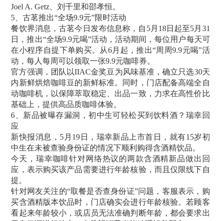
Joel A. Getz、刘千里和邵孝恒。
5、古茗推出“全场9.9元”限时活动
餐饮界消息，古茗今日发布信息称，自5月18日起至5月31
日，推出“全场9.9元喝”活动，活动期间，每位用户每天可
在小程序自提下单购买。从6月起，推出“周周9.9元喝”活
动，每人每周可以领取一张9.9元咖啡券。
官方强调，团队以IIAC金奖豆为风味基准，确立只选30天
内新鲜烘焙咖啡豆的新鲜标准。同时，门店配备高端全自
动咖啡机，以保障萃取稳定、出品一致，力求在高性价比
基础上，提供高品质咖啡体验。
6、新品被曝存漏洞，初中生可轻松买到饮料酒？瑞幸回
应
新快报消息，5月19日，瑞幸新品上市首日，就有15岁初
中生在未被查验身份证的情况下顺利购得含酒精饮品。
今天，瑞幸咖啡针对网络热议的两款含酒精新品做出回
应，表示购买该产品需要进行年龄核验，而且仅限线下自
提。
针对网友关注的“取餐是否查身份证”问题，客服表示，购
买含酒精版本饮品时，门店确实会进行年龄核验。若顾客
看起来年龄较小，或店员无法准确判断年龄，都会要求出