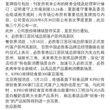
复牌指引包括：刊发所有未公布的财务业绩及处理审计修
订；证明遵守上市规则第13.24条；重新遵守董事及委员
会组成相关规则；向市场公布所有重要信息复牌指引内
容。公司需在2026年6月30日前公布首次季度更新，此后
每三个月公布一次。
此外，公司股份将继续暂停买卖，直至另行通知。
8、必胜客江苏区域总部落户苏州高新区
餐饮界消息，5月18日，必胜客江苏区域总部项目正式签
约落户苏州高新区。百胜中国必胜客品牌总经理蒯俊在签
约仪式上表示，必胜客将以江苏区域总部项目为支点扎根
苏州、辐射长三角。未来将充分发挥品牌优势，深化“首
店经济”和创新消费场景合作，加速引入必胜汉堡、必胜
炙烤串等全新模式，以高品质产品重构消费新场景。
9、KPRO肯律轻食第300家店落地
北京商报消息，5月21日，肯德基旗下轻食品牌 KPRO肯
律轻食第300家门店正式落户上海协信星光广场。与此同
时，KPRO肯律轻食宣布将推出能量PRO三明治与20.0高
蛋白酸奶昔两大全新产品系列， 标志着该品牌“轻食+轻
饮”的产品矩阵得到进一步完善。
饮品新闻