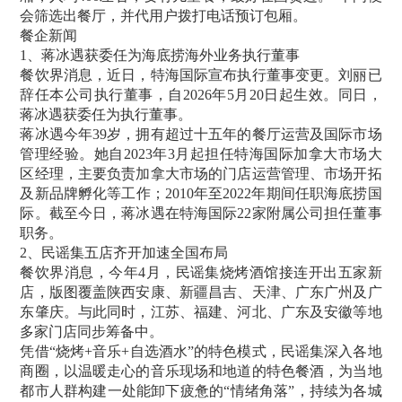
会筛选出餐厅，并代用户拨打电话预订包厢。
餐企新闻
1、蒋冰遇获委任为海底捞海外业务执行董事
餐饮界消息，近日，特海国际宣布执行董事变更。刘丽已
辞任本公司执行董事，自2026年5月20日起生效。同日，
蒋冰遇获委任为执行董事。
蒋冰遇今年39岁，拥有超过十五年的餐厅运营及国际市场
管理经验。她自2023年3月起担任特海国际加拿大市场大
区经理，主要负责加拿大市场的门店运营管理、市场开拓
及新品牌孵化等工作；2010年至2022年期间任职海底捞国
际。截至今日，蒋冰遇在特海国际22家附属公司担任董事
职务。
2、民谣集五店齐开加速全国布局
餐饮界消息，今年4月，民谣集烧烤酒馆接连开出五家新
店，版图覆盖陕西安康、新疆昌吉、天津、广东广州及广
东肇庆。与此同时，江苏、福建、河北、广东及安徽等地
多家门店同步筹备中。
凭借“烧烤+音乐+自选酒水”的特色模式，民谣集深入各地
商圈，以温暖走心的音乐现场和地道的特色餐酒，为当地
都市人群构建一处能卸下疲惫的“情绪角落”，持续为各城