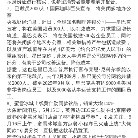
示身份证进行核实，也希望消费者能够理解并配合。
7、已裁员2000人！国际咖啡巨头宣布：将关闭多地办公
室
央视财经消息，近日，全球知名咖啡连锁公司——星巴克
宣布，将在美国裁员300人，以削减成本、力求重回增长
轨道。星巴克表示，将在美国裁撤300名企业员工，同时
还将关闭多个地区办公室，相关举措将产生包括遣散费，
以及资产减值等在内的4亿美元（约合27亿元人民币）的
重组费用。星巴克称，此次人事调整是公司战略转型的一
部分，有助于公司改善运营。降低成本。
据悉，这也是星巴克自首席执行官布莱恩·尼科尔掌舵以
来的第三轮裁员。去年2月和9月，星巴克公司分两轮共裁
员2000人。截至2025年9月底，星巴克共有约9000名美国
非零售岗位员工，以及5000名从事运营支持工作的国际员
工。
8、蜜雪冰城上线黄仁勋同款饮品，销量大增140%
大象新闻消息，5月15日，英伟达CEO黄仁勋在北京南锣
鼓巷的蜜雪冰城门店点了杯“蜜桃四季春”，引发关注。5
月16日上午，蜜雪冰城官方点餐小程序已火速上线“大佬
同款”专属分类，直接把这款单品置顶。
蜜雪冰城相关工作人员回应，小程序上线“大佬同款”后，