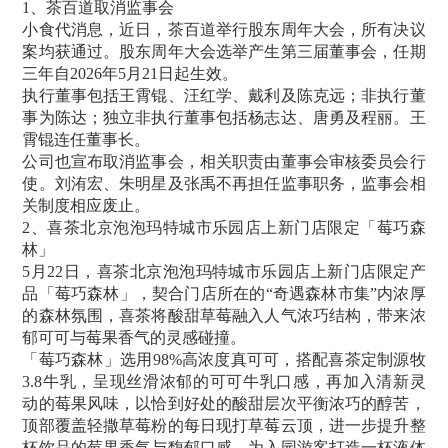
1、茶百道取消监事会
小食代消息，近日，茶百道举行股东周年大会，所有决议
案均获通过。股东周年大会选举产生第三届董事会，任期
三年自2026年5月21日起生效。
执行董事包括王霄锟、汪红学、戴利及陈克远；非执行董
事为陈达；独立非执行董事包括杨志达、唐勇及程丽。王
霄锟连任董事长。
公司也宣布取消监事会，相关职责由董事会审核委员会行
使。刘洧宏、朱明星及张禹不再担任监事职务，监事会相
关制度相应废止。
2、喜茶北京泡泡玛特城市乐园店上新门店限定「莓巧森
林」
5月22日，喜茶北京泡泡玛特城市乐园店上新门店限定产
品「莓巧森林」，契合门店所在的“奇遇森林市集”内浓厚
的森林氛围，喜茶将酸甜草莓融入人气浓巧结构，带来浓
郁可可与莓果香气的灵感碰撞。
「莓巧森林」选用98%高浓度真可可，搭配喜茶定制源牧
3.8牛乳，呈现丝滑浓郁的可可牛乳口感，再加入清新灵
动的莓果风味，以恰到好处的酸甜层次平衡浓巧的醇苦，
顶部覆盖轻撒草莓粉的每日现打草莓云顶，进一步提升整
杯饮品的莓果香气与馥郁口感，为入园游客打造一杯液体