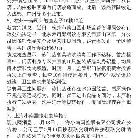
公开信息显示，2025年12月，必胜汉堡在深圳开出双首
店，均由必胜客原有门店改造而成。此后，该品牌陆续进
入成都、广州等多个城市。
6、杭州一寿司郎被查盘子10抽10脏
新黄河消息，近日，杭州市萧山区市场监督管理局公布行
政处罚决定书，北京寿司郎餐饮有限公司萧山区第一分公
司因多项食品安全及经营违规问题，被责令改正、予以警
告，共计罚没金额超6万元。
执法检查显示，该门店餐具清洗消毒工作不达标。首次检
查中，门店刺身专区抽查的10只盛装成品刺身铝盘，均残
留水渍和食物残渣。时隔一月，监管部门依据消费者投诉
再次上门复查，抽查10件待使用餐具，仍有6件残留饭粒
残渣，卫生整改未落实到位。
除餐具卫生问题外，该门店还存在超范围经营、后厨操作
不规范等违规行为。同时，员工进出食品专间时，未严格
执行二次更衣、洗手消毒等规范操作，专间管理存在严重
漏洞
7、上海小南国接获复牌指引
观点网消息，5月18日，上海小南国控股有限公司发布公
告称，公司已于5月13日接获联交所函件接获联交所函
件，函件载列了股份恢复买卖的四条复牌指引。