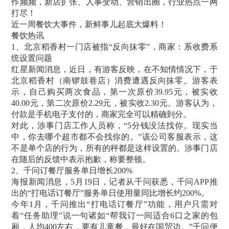
作频频，新店扩张、人事变动、营销出圈，行业热点一网
打尽！
近一周餐饮大事件，新鲜事儿起底大爆料！
餐饮热讯
1、北京稻香村一门店被指“反向抹零”，商家：系收费系
统设置问题
红星新闻消息，近日，有游客反映，在不知情情况下，于
北京稻香村（南锣鼓巷店）消费遭遇反向抹零。游客表
示，自己购买两次食品，第一次原价39.95元，被实收
40.00元，第二次原价2.29元，被实收2.30元。游客认为，
付款是手机电子支付的，商家完全可以精确到分。
对此，涉事门店工作人员称，“5分钱没法找你。现实当
中，你去哪个超市都不会找你的。”该公司客服表示，这
不是单个店的行为，所有的秤都是这样设置的。涉事门店
在随后的反馈中表示抱歉，称要整顿。
2、千问订餐厅服务单日增长200%
海报新闻消息，5月19日，记者从千问获悉，千问APP推
出的“打电话订餐厅”服务单日使用量同比增长约200%。
今年1月，千问推出“打电话订餐厅”功能，用户只需对
着“任务助理”说一句诸如“帮我订一间适合6口之家的包
厢，人均400左右，要有儿童餐，最好在国贸边。”千问便