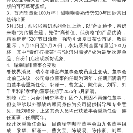
版的可可草莓蛋糕。
3、首周销量近100万杯！甜啦啦泰奶借势520与国际茶日
热销出圈
5月15日，甜啦啦泰奶系列全国上新，以“萨瓦迪卡，泰奶
来啦”为传播主题，凭借“高价值、低价格”的产品优势，
精准绑定“520”节日流量，强势引爆夏日茶饮市场。数据
显示，5月15日至5月20日，泰奶系列全国销量近100万
杯，其中“泰红柠檬茶”与“冰淇淋泰奶”成为最受欢迎单
品，部分门店出现断货现象。
4、瑞幸咖啡董事会变动
餐饮界消息，瑞幸咖啡宣布董事会成员发生变动。董事会
此前已决议，公司每位董事的任期为两年，任期届满后可
由董事会重新任命。郭谨一、曹文宝、陈伟豪、刘军、刘
千里和邵孝恒的董事任期于2026年5月届满。
刘峰（注：为会计研究学者）因个人原因不再连任董事，
但会继续以外部战略顾问身份为公司提供指导和专业意
见。除刘峰外，上述其余人员均已获董事会重新任命，连
任董事，任期两年。
经此次重新任命后，目前瑞幸咖啡董事会由九名董事组
成：黎辉、郭谨一、曹文宝、陈规易、陈伟豪、刘军、