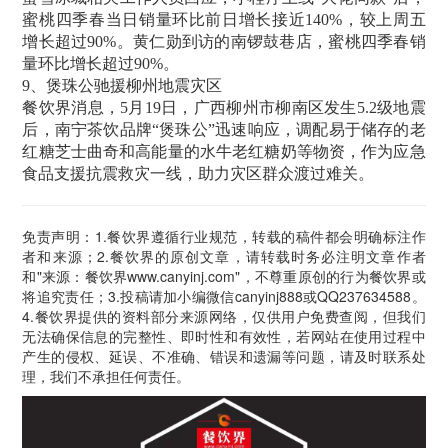
蜜桃四季春当日销量环比前日增长接近140%，较上周五
增长超过90%。黄仁勋到访的南锣鼓巷店，蜜桃四季春销
量环比增长超过90%。
9、煲珠公驰援柳州地震灾区
餐饮界消息，5月19日，广西柳州市柳南区发生5.2级地震
后，南宁茶饮品牌“煲珠公”迅速响应，调配易于储存的老
红糖芝士曲奇和高能量的水牛老红糖奶等物资，作为应急
食品支援抗震救灾一线，助力灾区群众渡过难关。
免责声明：1.餐饮界遵循行业规范，转载的稿件都会明确标注作
者和来源；2.餐饮界的原创文章，请转载时务必注明文章作者
和"来源：餐饮界www.canyinj.com"，不尊重原创的行为餐饮界或
将追究责任；3.投稿请加小编微信canyinj888或QQ237634588。
4.餐饮界提供的资料部分来源网络，仅供用户免费查阅，但我们
无法确保信息的完整性、即时性和有效性，若网站在使用过程中
产生的侵权、延误、不准确、错误和遗漏等问题，请及时联系处
理，我们不承担任何责任。