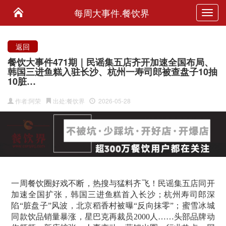
每周大事件.餐饮界
Toggl
navig
返回
餐饮大事件471期｜民谣集五店齐开加速全国布局、
韩国三进鱼糕入驻长沙、杭州一寿司郎被查盘子10抽
10脏…
作者:阿荣
出处:餐饮界
2026-05-28
一周餐饮圈好戏不断，热搜与猛料齐飞！民谣集五店同开
加速全国扩张，韩国三进鱼糕首入长沙；杭州寿司郎深
陷“脏盘子”风波，北京稻香村被曝“反向抹零”；蜜雪冰城
同款饮品销量暴涨，星巴克再裁员2000人……头部品牌动