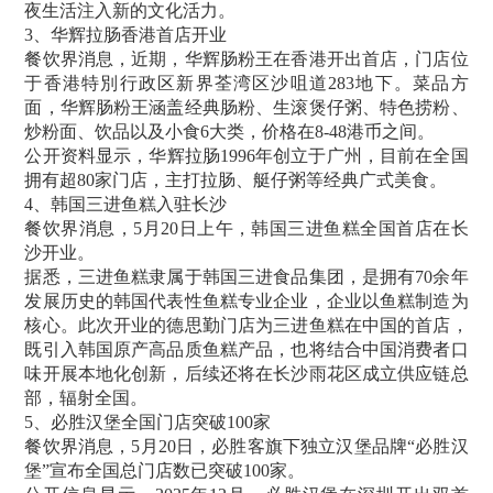
夜生活注入新的文化活力。
3、华辉拉肠香港首店开业
餐饮界消息，近期，华辉肠粉王在香港开出首店，门店位
于香港特別行政区新界荃湾区沙咀道283地下。菜品方
面，华辉肠粉王涵盖经典肠粉、生滚煲仔粥、特色捞粉、
炒粉面、饮品以及小食6大类，价格在8-48港币之间。
公开资料显示，华辉拉肠1996年创立于广州，目前在全国
拥有超80家门店，主打拉肠、艇仔粥等经典广式美食。
4、韩国三进鱼糕入驻长沙
餐饮界消息，5月20日上午，韩国三进鱼糕全国首店在长
沙开业。
据悉，三进鱼糕隶属于韩国三进食品集团，是拥有70余年
发展历史的韩国代表性鱼糕专业企业，企业以鱼糕制造为
核心。此次开业的德思勤门店为三进鱼糕在中国的首店，
既引入韩国原产高品质鱼糕产品，也将结合中国消费者口
味开展本地化创新，后续还将在长沙雨花区成立供应链总
部，辐射全国。
5、必胜汉堡全国门店突破100家
餐饮界消息，5月20日，必胜客旗下独立汉堡品牌“必胜汉
堡”宣布全国总门店数已突破100家。