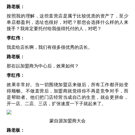
路老板：
按照我的理解，这些直营店是属于比较优质的资产了，至少
单店都盈利，选址也很好，对吧？那您会选择什么样的人来
接手？我肯定要托付给我值得托付的人，对吧？
李红伟：
我卖给店长啊，我们有很多很优秀的店长。
路老板：
那在以加盟商为中心后，效果如何？
李红伟：
效果非常好。当一切围绕加盟店来做后，所有工作都开始变
得顺畅。不做直营后，加盟商就觉得你不再是竞争对手，而
是帮助者。他们把门店经营当成自己的生意，就会更拼命，
开一店、二店、三店，扩张速度一下子就起来了。
蒙自源加盟商大会
路老板：