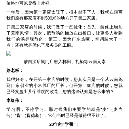
价格也可以卖得非常好。
一年后，因为第一家店太旺了，根本坐不下人，我就在距离
我们原有那家店不到500米的地方开了第二家店。
开第二家店的时候，我们做了一些优化：首先，装修上增加
了云南风情；其次，把熬汤的桶放在出餐口，让更多人看到
我们的汤是现熬的；第三，因为广东热嘛，空调装大了一
点；还有就是优化了服务员的工服。
蒙自源后期门店融入梯田、扎染等云南元素
路老板：
我很好奇，在开第一家店的时候，您其实只是一个从云南跑
到广东创业的小米线厂的厂长，但开第二家店的时候，您就
已经复盘出几个维度的改造。您的这些认知是怎么来的？
李红伟：
学
习
啊，不停学
习
。那时候我们主要学的就是“麦”（麦当
劳）“肯”（肯德基），它们当时已经是做得很不错了。
20年的“学费”：