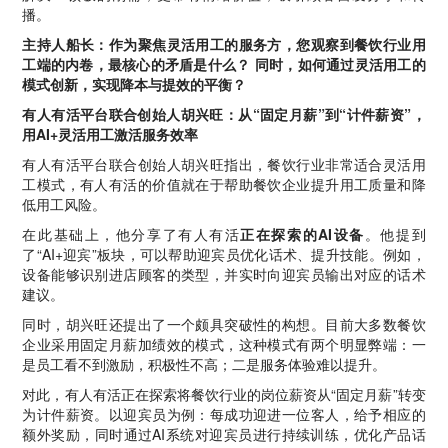
播。
主持人船长：作为聚焦灵活用工的服务方，您观察到餐饮行业用
工端的内卷，最核心的矛盾是什么？ 同时，如何通过灵活用工的
模式创新，实现降本与提效的平衡？
有人有活平台联合创始人胡兴旺：从“固定月薪”到“计件薪资”，
用AI+灵活用工激活服务效率
有人有活平台联合创始人胡兴旺指出，餐饮行业非常适合灵活用
工模式，有人有活的价值就在于帮助餐饮企业提升用工质量和降
低用工风险。
在此基础上，他分享了有人有活
正在探索的AI设备
。他提到
了“AI+迎宾”板块，可以帮助迎宾员优化话术、提升技能。例如，
设备能够识别进店顾客的类型，并实时向迎宾员输出对应的话术
建议。
同时，胡兴旺还提出了一个颇具突破性的构想。目前大多数餐饮
企业采用固定月薪加绩效的模式，这种模式有两个明显弊端：一
是员工看不到激励，积极性不高；二是服务体验难以提升。
对此，有人有活正在探索将餐饮行业的岗位薪资从“固定月薪”转变
为计件薪资。以迎宾员为例：每成功迎进一位客人，给予相应的
额外奖励，同时通过AI系统对迎宾员进行持续训练，优化产品话