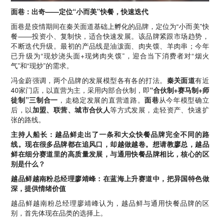
面巷：出奇——定位“小而美”快餐，快速迭代
面巷是疫情期间在秦关面道基础上孵化的品牌，定位为“小而美”快
餐——投资小、复制快，适合快速发展。该品牌紧跟市场趋势，
不断迭代升级。最初的产品线是油泼面、肉夹馍、羊肉串；今年
已升级为“现炒浇头面+现烤肉夹馍”，迎合当下消费者对“烟火
气”和“现炒”的需求。
冯金蔚强调，两个品牌的发展模型各有各的打法。
秦关面道
有近
40家门店，以直营为主，采用内部合伙制，即
“合伙制+赛马制+师
徒制”三制合一
，走稳定发展的直营道路。
面巷
从今年模型确立
后，以
加盟、联营、城市合伙人
等方式发展，走轻资产、快速扩
张的路线。
主持人船长：越品鲜走出了一条和大众快餐品牌完全不同的路
线。现在很多品牌都在追风口，却越做越卷。想请教廖总，越品
鲜在细分赛道里的高质量发展，与通用快餐品牌相比，核心的区
别是什么？
越品鲜越南粉总经理廖靖峰：在蓝海上升赛道中，把异国特色做
深，提供情绪价值
越品鲜越南粉总经理廖靖峰认为，越品鲜与通用快餐品牌的区
别，首先体现在品类的选择上。