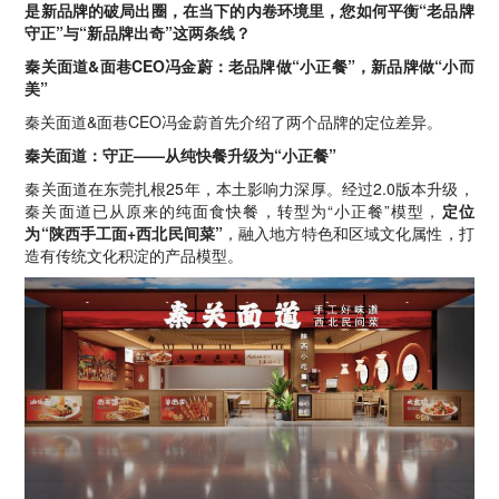
是新品牌的破局出圈，在当下的内卷环境里，您如何平衡“老品牌
守正”与“新品牌出奇”这两条线？
秦关面道&面巷CEO冯金蔚：老品牌做“小正餐”，新品牌做“小而
美”
秦关面道&面巷CEO冯金蔚首先介绍了两个品牌的定位差异。
秦关面道：守正——从纯快餐升级为“小正餐”
秦关面道在东莞扎根25年，本土影响力深厚。经过2.0版本升级，
秦关面道已从原来的纯面食快餐，转型为“小正餐”模型，
定位
为“陕西手工面+西北民间菜”
，融入地方特色和区域文化属性，打
造有传统文化积淀的产品模型。