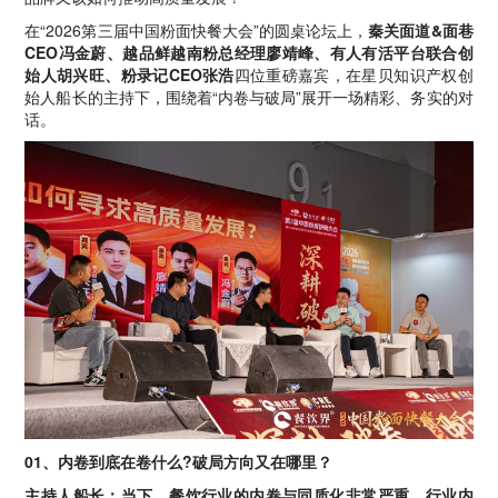
在“2026第三届中国粉面快餐大会”的圆桌论坛上，
秦关面道&面巷
CEO冯金蔚、越品鲜越南粉总经理廖靖峰、有人有活平台联合创
始人胡兴旺、粉录记CEO张浩
四位重磅嘉宾，在星贝知识产权创
始人船长的主持下，围绕着“内卷与破局”展开一场精彩、务实的对
话。
01、内卷到底在卷什么?破局方向又在哪里？
主持人船长：当下，餐饮行业的内卷与同质化非常严重，行业内