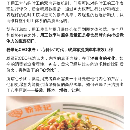
了用工方与临时工的双向评价机制。门店可以对临时工的工作表
现进行评价，后台积累数据后，通过AI大模型进行分析和筛选。
表现好的临时工获得更高的接单几率，表现差的被逐步淘汰，从
而维持整个用工体系的高质量运转。
胡兴旺总结，用工质量的提升最终会传导到顾客体验端。在产品
和价格内卷之外，
用工效率与服务质量正是餐饮品牌向内挖掘竞
争力的重要切口
。
粉录记CEO张浩：“心价比”时代，破局靠提质降本增效让利
粉录记CEO张浩认为，内卷的真正内核，在于
消费者的变化
。如
今的消费者愈发理性、务实，需求已经从过去的追求性价比到质
价比，再到当下的
“心价比”
。
所谓心价比，就是消费者真正需要一个能走进他们内心的产品，
他们更愿意为能提供情绪价值的商品买单。如何破局？张浩提出
了八字原则——
提质、降本、增效、让利。