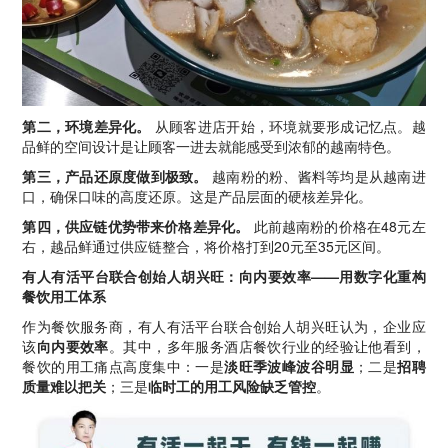
第二，环境差异化。
从顾客进店开始，环境就要形成记忆点。越
品鲜的空间设计是让顾客一进去就能感受到浓郁的越南特色。
第三，产品还原度做到极致。
越南粉的粉、酱料等均是从越南进
口，确保口味的高度还原。这是产品层面的硬核差异化。
第四，供应链优势带来价格差异化。
此前越南粉的价格在48元左
右，越品鲜通过供应链整合，将价格打到20元至35元区间。
有人有活平台联合创始人胡兴旺：向内要效率——用数字化重构
餐饮用工体系
作为餐饮服务商，有人有活平台联合创始人胡兴旺认为，企业应
该
向内要效率
。其中，多年服务酒店餐饮行业的经验让他看到，
餐饮的用工痛点高度集中：一是
淡旺季波峰波谷明显
；二是
招聘
质量难以把关
；三是
临时工的用工风险缺乏管控
。