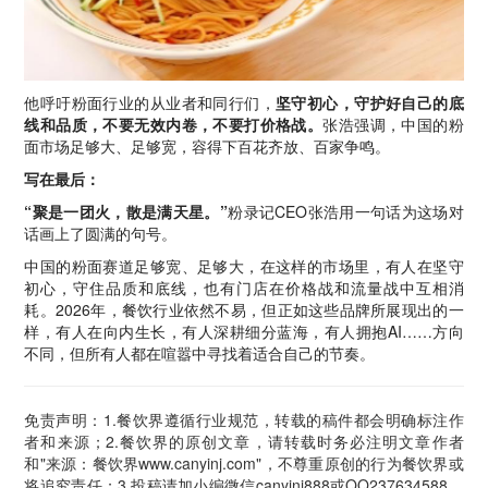
他呼吁粉面行业的从业者和同行们，
坚守初心，守护好自己的底
线和品质，不要无效内卷，不要打价格战。
张浩强调，中国的粉
面市场足够大、足够宽，容得下百花齐放、百家争鸣。
写在最后：
“聚是一团火，散是满天星。”
粉录记CEO张浩用一句话为这场对
话画上了圆满的句号。
中国的粉面赛道足够宽、足够大，在这样的市场里，有人在坚守
初心，守住品质和底线，也有门店在价格战和流量战中互相消
耗。2026年，餐饮行业依然不易，但正如这些品牌所展现出的一
样，有人在向内生长，有人深耕细分蓝海，有人拥抱AI……方向
不同，但所有人都在喧嚣中寻找着适合自己的节奏。
免责声明：1.餐饮界遵循行业规范，转载的稿件都会明确标注作
者和来源；2.餐饮界的原创文章，请转载时务必注明文章作者
和"来源：餐饮界www.canyinj.com"，不尊重原创的行为餐饮界或
将追究责任；3.投稿请加小编微信canyinj888或QQ237634588。