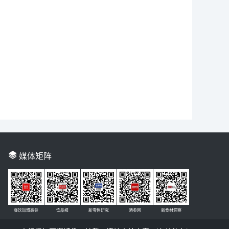
媒体矩阵
餐饮加盟高参
饮品报
新零售研究
酒参网
新食材洞察