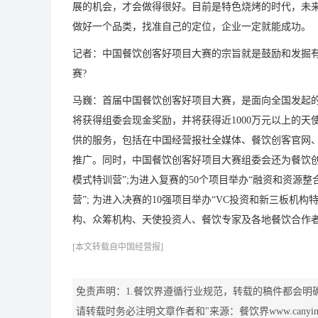
展的机会，才会做得很好。目前是特色烧烤的时代，未来
做好一个品类，找准自己的定位，企业一定就能成功。
记者：中国餐饮创客好项目大赛的宗旨就是鼓励和发掘
赛?
马巍：首届中国餐饮创客好项目大赛，是面向全国发起
将获得组委会现金奖励，并将获得近1000万元以上的天
供的服务，包括在中国经营报社全媒体、餐饮创客官网
推广。同时，中国餐饮创客好项目大赛组委会还为餐饮创
模式特训营”;为进入复赛的50个项目举办“融资和资源整
营”; 为进入决赛的10强项目举办“VC投资和新三板
构、众筹机构、天使投资人、餐饮专家及各地餐饮合作
[本文转载自中国经营报]
免责声明：1.餐饮界遵循行业规范，转载的稿件都会明
请转载时务必注明文章作者和"来源：餐饮界www.canyi