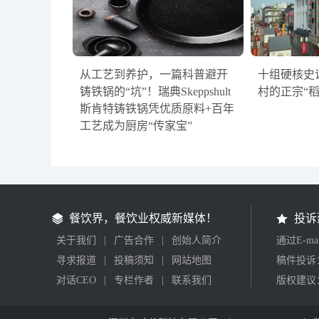
从工艺到养护，一篇科普避开
十组硬核史
铸铁锅的“坑”！瑞典Skeppshult
村的正宗“
斯肯特铸铁锅凭优质原料+百年
工艺成为厨房“传家宝”
餐饮界，餐饮业权威新媒体！
投诉
关于我们
|
广告合作
|
创始人简介
通过E-m
寻求报道
|
投稿须知
|
网站地图
稿件投诉：2
对话CEO
|
专栏作者
|
联系我们
版权建议：2