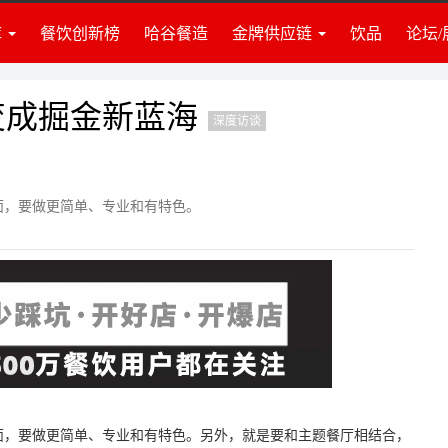
库
餐饮创新榜
哈谷餐造
金牌供应链
饮品
论坛/
业准备
食材
业资讯
调料
建团队
饮品
变成掘金新蓝海
深度访谈
牌营销
门店装修
营管理
策划培训
投资讯
设备设施
面，要做更简单、专业和有特色。
律政策
仓储物流
识推荐
包装耗材
度访谈
其他服务
面，要做更简单、专业和有特色。另外，就是要和主题餐厅相结合，