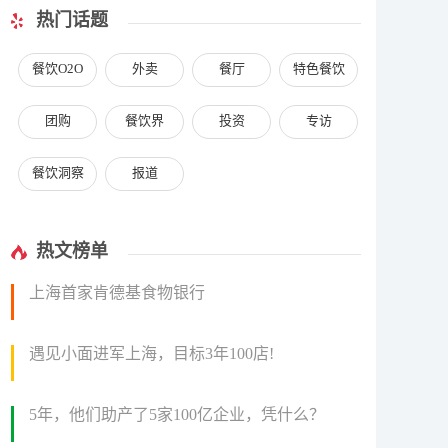
热门话题
餐饮O2O
外卖
餐厅
特色餐饮
团购
餐饮界
投资
专访
餐饮洞察
报道
热文榜单
上海首家肯德基食物银行
遇见小面进军上海，目标3年100店!
5年，他们助产了5家100亿企业，凭什么？