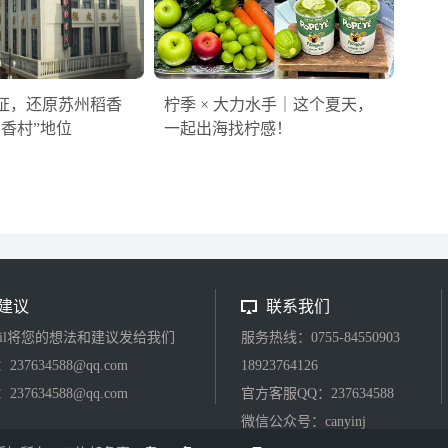
证，还原苏州稻香
柠季 × 大力水手｜这个夏天，
稻香村”地位
一起出海找柠感！
建议
联系我们
ail将您的想法和建议发给我们
服务热线：0755-84550903
37634588@qq.com
18923764126
37634588@qq.com
官方客服QQ：237634588
微信公众号：canyinj