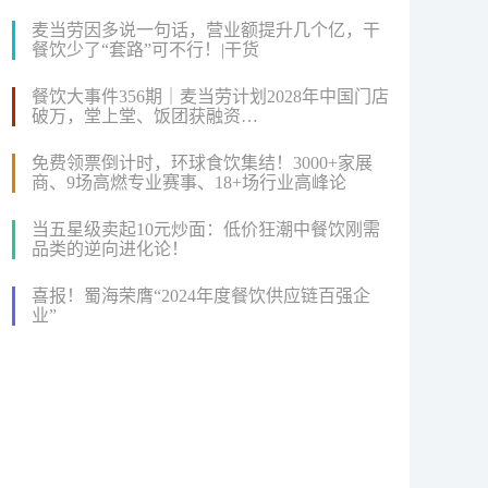
麦当劳因多说一句话，营业额提升几个亿，干
餐饮少了“套路”可不行！|干货
餐饮大事件356期｜麦当劳计划2028年中国门店
破万，堂上堂、饭团获融资…
免费领票倒计时，环球食饮集结！3000+家展
商、9场高燃专业赛事、18+场行业高峰论
坛...2024FHC即将盛大启幕！
当五星级卖起10元炒面：低价狂潮中餐饮刚需
品类的逆向进化论！
喜报！蜀海荣膺“2024年度餐饮供应链百强企
业”