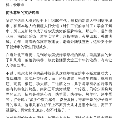
样，爱谁谁！
街头巷里的支炉烤串
哈尔滨烤串大概兴起于上世纪80年代，最初由新疆人带到这座城
市，有些本地人给新疆人打快锤（计件工资的临时工）学会了烤
串，所以支炉烤串成了哈尔滨烧烤的招牌特色。那些年，道外桃
花巷、南岗比乐街、道里安字片，扇板挥舞，火星四溅，香飘满
城。近年，随着哈尔滨市政建设，老道外陆续整改，这些支个炉
子就烤串的营生日渐减少。
在道外北三道街，见到哈尔滨烧烤最草根的风貌，熏黑落皮的炉
子和风扇，破落的街巷，散发着烟熏火燎三十年的沧桑，有点让
人望而却步。
不过，哈尔滨烤串的品种就是从这些草根支炉中不断发展壮大，
看似粗糙，其实种类很多，而且还很讲究，光是牛肉筋，就有熟
筋、亮筋、板筋、功夫筋、二道筋之分，几乎每家有名的烤串店
都有其特色的烤品。南岗三哥烧烤就是一个传说，乃哈尔滨烧烤
界的元老，招牌是生烤心管、烤羊蛋、烤弹头、烤羊排、烤牛蛋
等，胖哥说：“多少个数九寒冬、炎炎夏日，守着三哥的炉子撸三
哥的串儿。这串只有在炉子上不离开火儿才是那个味道，离开了
进屋吃，再拿出来加热，都不对路子。”
这种类型的烤串有店铺，外面也有桌椅，店铺前支炉子现点现烤