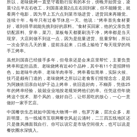
所以，老味烧烤一直坚守着勤行应有的本分，傍晚开始营业，凌
晨12点半左右收工，刘国喜凌晨2点左右回到家，但不能睡觉，就
看两个电影，因为早上五六点到菜市场进货，进货回来再睡觉。
连续十年，每年只有过春节休息一天。他说：“烤串首先食材要
好，谁到得早就能先挑到好的原料。”食材买回家，他的父亲负责
切配原料、穿串，菜刀、菜板每天都要刷洗干净，烤串都是当天
现穿。大店则做不到这一点，因为是批量进货、批量穿制，所以
一次会穿出几天的量，提前冻起来，口感上输给了每天现穿的纯
手工烤串。
虽然刘国喜已经接手多年，但母亲还是会来店里帮忙，主要负责
烤串和监控品质。老味烧烤有近40个品种，其中有11个是招牌特
色，如老味牛肉串、老味羊肉串等。烤串看似简单，实际火候、
技巧是颇有门道的，老味烧烤之所以让老食客们惺惺念念，是因
为阿姨依旧亲自站炉子边上烤串，依旧选好肉，不糊弄，凭借25
年的烤串经验，兢兢业业地按老规矩烤他们的串。任凭这些年烧
烤这个技术、那个风的，做好自己，让邻居吃的放心，一心一意
做好一家手艺店。
中国餐饮生态就如中国地大物博一样，包罗万象，层次众多，差
距明显。当一线城市互联网餐饮风起云涌时，二三四五线地区还
只是微风拂面我自行。你可以说它是市场空间很大，也可以说是
餐饮圈水深慎入。