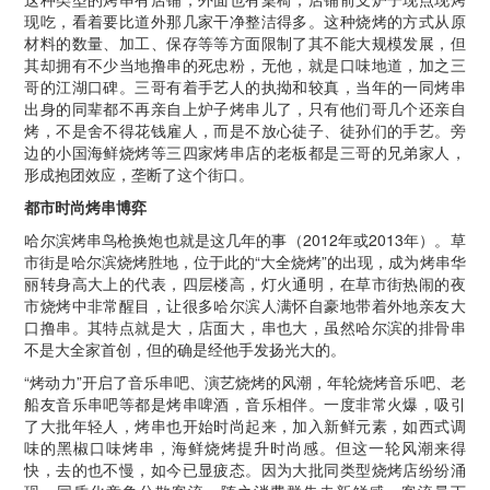
现吃，看着要比道外那几家干净整洁得多。这种烧烤的方式从原
材料的数量、加工、保存等等方面限制了其不能大规模发展，但
其却拥有不少当地撸串的死忠粉，无他，就是口味地道，加之三
哥的江湖口碑。三哥有着手艺人的执拗和较真，当年的一同烤串
出身的同辈都不再亲自上炉子烤串儿了，只有他们哥几个还亲自
烤，不是舍不得花钱雇人，而是不放心徒子、徒孙们的手艺。旁
边的小国海鲜烧烤等三四家烤串店的老板都是三哥的兄弟家人，
形成抱团效应，垄断了这个街口。
都市时尚烤串博弈
哈尔滨烤串鸟枪换炮也就是这几年的事（2012年或2013年）。草
市街是哈尔滨烧烤胜地，位于此的“大全烧烤”的出现，成为烤串华
丽转身高大上的代表，四层楼高，灯火通明，在草市街热闹的夜
市烧烤中非常醒目，让很多哈尔滨人满怀自豪地带着外地亲友大
口撸串。其特点就是大，店面大，串也大，虽然哈尔滨的排骨串
不是大全家首创，但的确是经他手发扬光大的。
“烤动力”开启了音乐串吧、演艺烧烤的风潮，年轮烧烤音乐吧、老
船友音乐串吧等都是烤串啤酒，音乐相伴。一度非常火爆，吸引
了大批年轻人，烤串也开始时尚起来，加入新鲜元素，如西式调
味的黑椒口味烤串，海鲜烧烤提升时尚感。但这一轮风潮来得
快，去的也不慢，如今已显疲态。因为大批同类型烧烤店纷纷涌