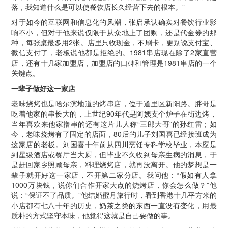
落，我知道什么是可以使餐饮店长久经营下去的根本。”
对于如今的互联网和信息化的风潮，张启承认确实对餐饮行业影
响不小，但对于他来说仅限于从众地上了团购，还是代金券的那
种，每张桌最多用2张。店里只收现金，不刷卡，更别说支付宝、
微信支付了，老板说他都是拒绝的。1981串店现在除了2家直营
店，还有十几家加盟店，加盟店的口碑和管理是1981串店的一个
关键点。
一辈子做好这一家店
老味烧烤也是哈尔滨地道的烤串店，位于道里区新阳路。胖哥是
吃着他家的串长大的，上世纪90年代是阿姨支个炉子在街边烤，
当年喜欢来他家撸串的还有这片儿人称“三郎大哥”的孙红雷；如
今，老味烧烤有了固定的店面，80后的儿子刘国喜已经接班成为
这家店的老板。刘国喜十年前从四川烹饪专科学校毕业，本应是
到星级酒店或餐厅当大厨，但毕业不久收到母亲生病的消息，于
是赶回家乡照顾母亲，料理烧烤店，就再没离开。他的梦想是一
辈子就开好这一家店，不开第二家分店。我问他：“假如有人拿
1000万块钱，说你们合作开家大点的烧烤店，你会怎么做？”他
说：“保证不了品质。”他结婚蜜月旅行时，看到香港十几平方米的
小店都有七八十年的历史，奶茶之类的东西一直没有变化，用最
质朴的方式坚守本味，他觉得这就是自己要做的事。