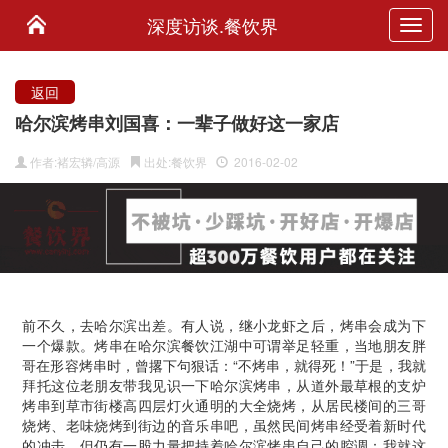
深度访谈.餐饮界
Toggl
navig
返回
哈尔滨烤串刘国喜：一辈子做好这一家店
作者:褚宏辚/高源
出处:餐饮界
2016-02-02
前不久，去哈尔滨出差。有人说，继小龙虾之后，烤串会成为下
一个爆款。烤串在哈尔滨餐饮江湖中可谓举足轻重，当地朋友胖
哥在形容烤串时，曾撂下句狠话：“不烤串，就得死！”于是，我就
拜托这位老朋友带我见识一下哈尔滨烤串，从道外最草根的支炉
烤串到草市街楼高四层灯火通明的大全烧烤，从居民楼间的三哥
烧烤、老味烧烤到街边的音乐串吧，虽然民间烤串经受着新时代
的冲击，但仍有一股力量把持着哈尔滨烤串自己的腔调：我就这