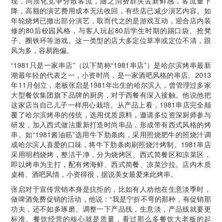
现，同质化竞争分散客流，随之消费群失去新鲜感，客流量下
降，高额的演艺费用成本无法收回，有些店已减少演艺内容。如
年轮烧烤已撤出部分演艺，取而代之的是游戏互动，迎合店内装
修的80后校园风格，与客人玩起80后学生时期的踢口袋、抢凳
子、圈铁环等游戏。这一类型的店大多定位草率或定位不清，跟
风为多，容易跑偏。
“1981只是一家串店”（以下简称“1981串店”）是哈尔滨烤串最新
潮最年轻的代表之一，小资时尚，是一家酒吧风格的串店。2013
年11月创立，老板张启是1981年出生的哈尔滨人，曾管理过多家
大型餐饮集团旗下品牌的厨房，对于西餐有深入接触。他说他把
这家店当自己儿子一样用心栽培。从产品上看，1981串店完全颠
覆了哈尔滨烤串的传统，选用优质原料，邀请多位资深厨师参与
研发，加入西式做法重新打造时尚串品，形成带有西式风格的烤
串。如“1981酱油筋”选用牛下肋条肉，采用照烧肥牛的照烧汁调
成哈尔滨人喜爱的口味，将牛下肋条肉刷照烧汁烤制。1981串店
采用明档烧烤，整洁干净，分为烧烤区、西式简餐区和凉菜区，
即以烤串为主打，配有烤海鲜、西式简餐、凉菜沙拉。店内木质
桌椅、酒吧风情，小资得很，据说美女最爱来此烤串。
张启对于宣传营销本身是抗拒的，比如有人劝他在生意淡季时，
做啤酒免费促销的活动，他说：“我是宁折不弯的那种，有促销那
功夫，还不如多琢磨、调整一下产品线，生意淡，产品线就要更
标准。餐饮经营的核心就是质量，看过那么多餐饮大老板的起