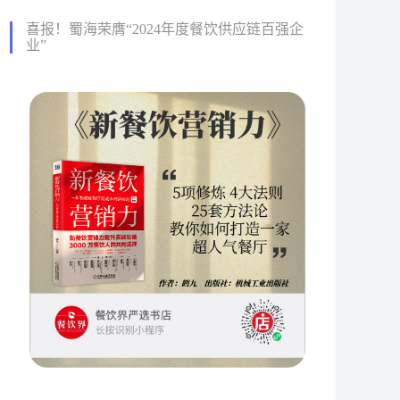
喜报！蜀海荣膺“2024年度餐饮供应链百强企
业”