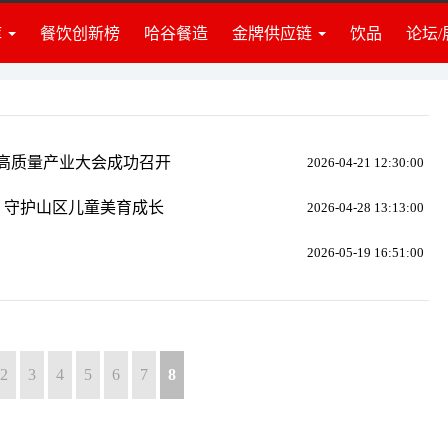
库
餐饮创新榜
哈谷餐造
金牌供应链
饮品
论坛/
业准备
食材
业资讯
调料
建团队
饮品
牌营销
门店装修
饮高质量产业大会成功召开
2026-04-21 12:30:00
营管理
策划培训
投资讯
设备设施
，守护山区儿童美育成长
2026-04-28 13:13:00
律政策
仓储物流
2026-05-19 16:51:00
识推荐
包装耗材
度访谈
其他服务
2
3
4
5
6
7
8