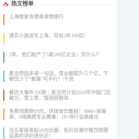
热文榜单
上海首家肯德基食物银行
遇见小面进军上海，目标3年100店!
5年，他们助产了5家100亿企业，凭什么？
麦当劳因多说一句话，营业额提升几个亿，干
餐饮少了“套路”可不行！|干货
餐饮大事件356期｜麦当劳计划2028年中国门店
破万，堂上堂、饭团获融资…
免费领票倒计时，环球食饮集结！3000+家展
商、9场高燃专业赛事、18+场行业高峰论
坛...2024FHC即将盛大启幕！
当五星级卖起10元炒面：低价狂潮中餐饮刚需
品类的逆向进化论！