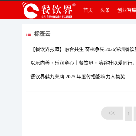
首页
头条
创业智
创
创
组
标签云
品
【餐饮界报道】融合共生 奋楫争先|2026深圳餐
运
创
以乐向善・乐润童心｜餐饮界・哈谷社以爱同行
法
餐饮界鹤九荣膺 2025 年度传播影响力人物奖
知
深
<<
1