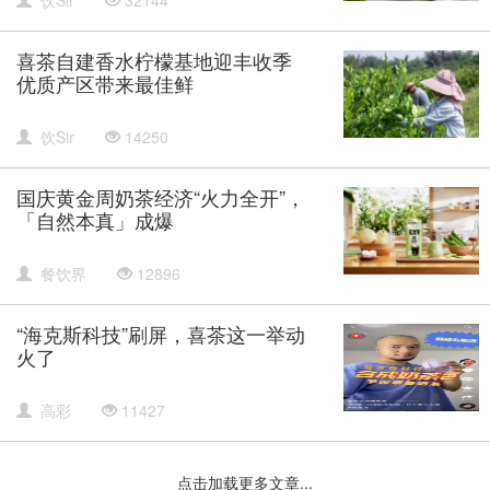
喜茶自建香水柠檬基地迎丰收季
优质产区带来最佳鲜
饮Sir
14250
国庆黄金周奶茶经济“火力全开”，
「自然本真」成爆
餐饮界
12896
“海克斯科技”刷屏，喜茶这一举动
火了
高彩
11427
点击加载更多文章...