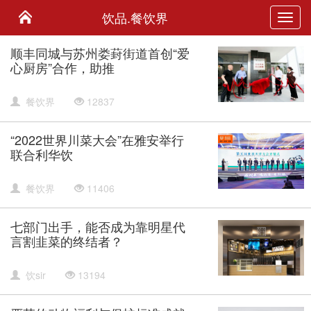
饮品.餐饮界
Toggl
navig
顺丰同城与苏州娄葑街道首创“爱
心厨房”合作，助推
餐饮界
12837
“2022世界川菜大会”在雅安举行
联合利华饮
餐饮界
11406
七部门出手，能否成为靠明星代
言割韭菜的终结者？
饮sir
13194