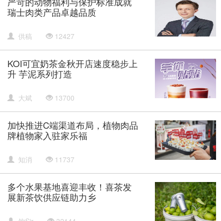
严苛的动物福利与保护标准成就
瑞士肉类产品卓越品质
供稿
12427
KOI可宜奶茶金秋开店速度稳步上
升 芋泥系列打造
大斌
13700
加快推进C端渠道布局，植物肉品
牌植物家入驻家乐福
知消
11737
多个水果基地喜迎丰收！喜茶发
展新茶饮供应链助力乡
饮Sir
32144