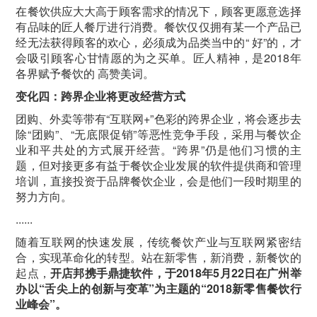
在餐饮供应大大高于顾客需求的情况下，顾客更愿意选择
有品味的匠人餐厅进行消费。餐饮仅仅拥有某一个产品已
经无法获得顾客的欢心，必须成为品类当中的“ 好”的，才
会吸引顾客心甘情愿的为之买单。匠人精神，是2018年
各界赋予餐饮的 高赞美词。
变化四：跨界企业将更改经营方式
团购、外卖等带有“互联网+”色彩的跨界企业，将会逐步去
除“团购”、“无底限促销”等恶性竞争手段，采用与餐饮企
业和平共处的方式展开经营。“跨界”仍是他们习惯的主
题，但对接更多有益于餐饮企业发展的软件提供商和管理
培训，直接投资于品牌餐饮企业，会是他们一段时期里的
努力方向。
......
随着互联网的快速发展，传统餐饮产业与互联网紧密结
合，实现革命化的转型。站在新零售，新消费，新餐饮的
起点，
开店邦
携手
鼎捷软件，于2018年5月22日在广州举
办以“舌尖上的创新与变革”为主题的“2018新零售餐饮行
业峰会”。