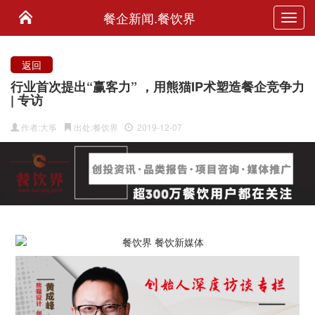
餐企新闻.餐饮界
Toggl
navig
返回
行业首次提出“赢客力” ，用熊猫IP术塑造餐企竞争力
| 专访
作者:大筝
出处:餐饮界
2019-12-07