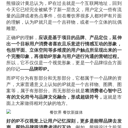
熊猫设计黄总认为，IP在过去就是一个互联网地址，回到
今天它已经完全被赋予了新一层含义，用户定义一些有流
量的品牌或者热点事件，但在餐饮界很多人都对IP有片面
的理解，认为IP就只是一个吉祥物，或者一个立体的玩偶
雕塑。
正确IP的理解，
应该是基于项目的品牌、产品定位，延伸
出一个目标用户消费者喜欢且乐意进行情感互动的形象，
包括平面、立体空间等多维度的用户触点所呈现出来的一
个完整印象，再借助IP形象与用户进行沟通的营销过程。
所以，它不仅仅是一个视觉形象，更是一个品牌综合方面
的印记
——品牌即IP。
而IP可分为有形部分和无形部分，它都属于一个品牌的资
产，大家普通意义上认知的IP就是一个吉祥物、图腾、图
案等，属于有形部分。而无形部分就是
将消费者心智中已
有的文化符号与品牌文化融合，形成超级符号，
这就是市
面上大家做得相对欠缺的地方。
好的IP不仅视觉上让用户记忆深刻，更多是能帮品牌去发
声，帮助品牌跟消费者进行互动。
例如，熊猫设计之前策