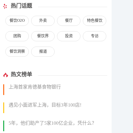
热门话题
餐饮O2O
外卖
餐厅
特色餐饮
团购
餐饮界
投资
专访
餐饮洞察
报道
热文榜单
上海首家肯德基食物银行
遇见小面进军上海，目标3年100店!
5年，他们助产了5家100亿企业，凭什么？