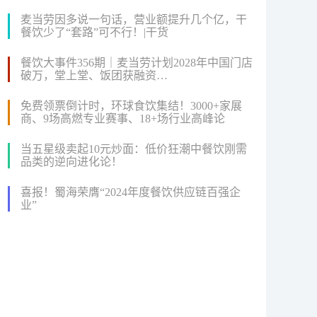
麦当劳因多说一句话，营业额提升几个亿，干
餐饮少了“套路”可不行！|干货
餐饮大事件356期｜麦当劳计划2028年中国门店
破万，堂上堂、饭团获融资…
免费领票倒计时，环球食饮集结！3000+家展
商、9场高燃专业赛事、18+场行业高峰论
坛...2024FHC即将盛大启幕！
当五星级卖起10元炒面：低价狂潮中餐饮刚需
品类的逆向进化论！
喜报！蜀海荣膺“2024年度餐饮供应链百强企
业”