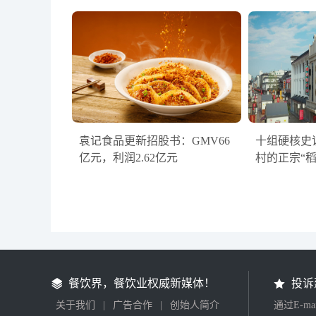
袁记食品更新招股书：GMV66
十组硬核史
亿元，利润2.62亿元
村的正宗“
餐饮界，餐饮业权威新媒体！
投诉
关于我们
|
广告合作
|
创始人简介
通过E-m