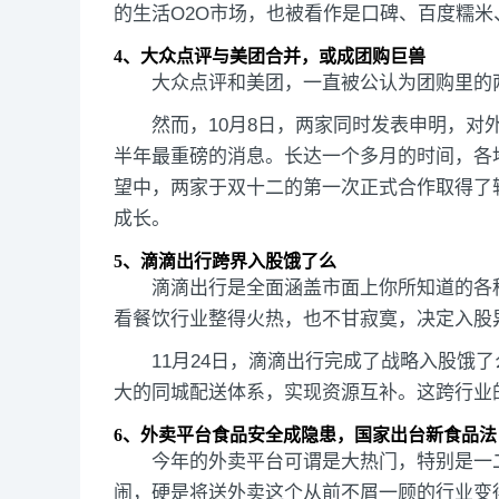
的生活O2O市场，也被看作是口碑、百度糯米
4、
大众
点评与美团合并，或成团购巨兽
大众点评和美团，一直被公认为团购里的
然而，10月8日，两家同时发表申明，
半年最重磅的消息。长达一个多月的时间，各
望中，两家于双十二的第一次正式合作取得了
成长。
5、滴滴出行跨界入股饿了么
滴滴出行是全面涵盖市面上你所知道的各
看餐饮行业整得火热，也不甘寂寞，决定入股异
11月24日，滴滴出行完成了战略入股饿
大的同城配送体系，实现资源互补。这跨行业
6、外卖平台食品安全成隐患，国家出台新食品法
今年的外卖平台可谓是大热门，特别是一
闹，硬是将送外卖这个从前不屑一顾的行业变