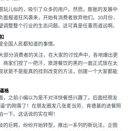
跟玩儿似的，吸引了众多的用户。然而，膨胀的发展中
负面报道狂风袭来，开始有消费者放弃他们。10月份，
望调整整个行业的生态问题。这可真是任重而道远啊。
扣
是全国人民都知道的事情。
上大部分消费者的关注，在大家的讨伐声中，各地爆出更
，商家们捏了一把汗，旅游餐饮的黑的一面正式放在太
现状是不是能真的找到改变的方法，创建一个大家都能
逼格
面，之前小编以为是不对洋快餐感兴趣了。后面经朋友
装逼“的刚需了！在朋友圈发几张麦当劳、肯德基的进餐照
拍一下。这话说的实在啊！
淡的巨鳄，纷纷开始转型，推出一系列的新玩法，企图