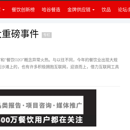
库
餐饮创新榜
哈谷餐造
金牌供应链
饮品
论坛/
业准备
食材
业资讯
调料
建团队
饮品
0大重磅事件
专栏
牌营销
门店装修
营管理
策划培训
投资讯
设备设施
饮”和“餐饮O2O”概念异常火热。与以往不同，今年的餐饮业出现大规
到沙滩上的，也有许多积极拥抱互联网，迎浪而上，借力互联网工具
律政策
仓储物流
识推荐
包装耗材
度访谈
其他服务