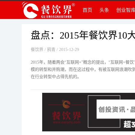
首页
头条
创业智
创
创
组
盘点：2015年餐饮界1
品
餐饮界
/ 鸦青 / 2015-12-29
运
创
2015年，随着两会“互联网+”概念的提出，“互联网+餐
模的转型和并购潮，而在这过程中，有被互联网浪潮吹
法
在行业转型中占得先机的。
知
深