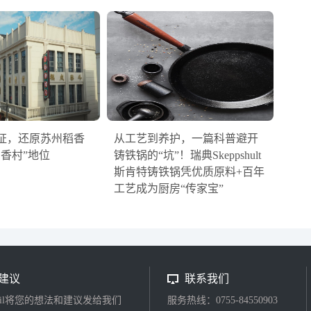
证，还原苏州稻香
从工艺到养护，一篇科普避开
稻香村”地位
铸铁锅的“坑”！瑞典Skeppshult
斯肯特铸铁锅凭优质原料+百年
工艺成为厨房“传家宝”
建议
联系我们
ail将您的想法和建议发给我们
服务热线：0755-84550903