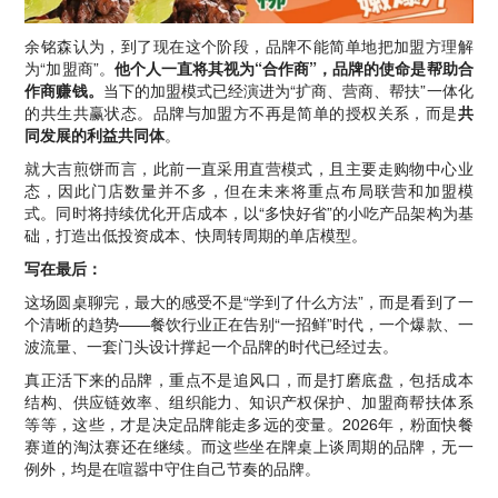
余铭森认为，到了现在这个阶段，品牌不能简单地把加盟方理解
为“加盟商”。
他个人一直将其视为“合作商”，品牌的使命是帮助合
作商赚钱。
当下的加盟模式已经演进为“扩商、营商、帮扶”一体化
的共生共赢状态。品牌与加盟方不再是简单的授权关系，而是
共
同发展的利益共同体
。
就大吉煎饼而言，此前一直采用直营模式，且主要走购物中心业
态，因此门店数量并不多，但在未来将重点布局联营和加盟模
式。同时将持续优化开店成本，以“多快好省”的小吃产品架构为基
础，打造出低投资成本、快周转周期的单店模型。
写在最后：
这场圆桌聊完，最大的感受不是“学到了什么方法”，而是看到了一
个清晰的趋势——餐饮行业正在告别“一招鲜”时代，一个爆款、一
波流量、一套门头设计撑起一个品牌的时代已经过去。
真正活下来的品牌，重点不是追风口，而是打磨底盘，包括成本
结构、供应链效率、组织能力、知识产权保护、加盟商帮扶体系
等等，这些，才是决定品牌能走多远的变量。2026年，粉面快餐
赛道的淘汰赛还在继续。而这些坐在牌桌上谈周期的品牌，无一
例外，均是在喧嚣中守住自己节奏的品牌。