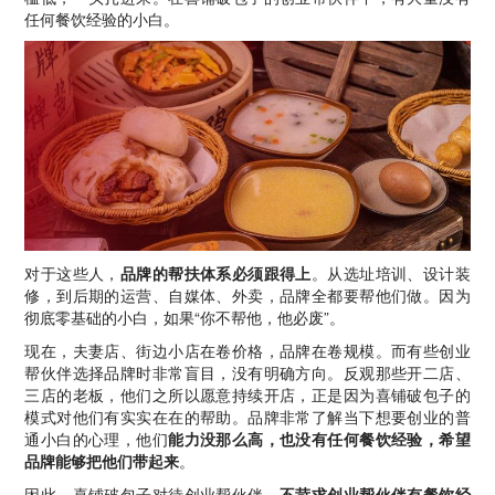
任何餐饮经验的小白。
对于这些人，
品牌的帮扶体系必须跟得上
。从选址培训、设计装
修，到后期的运营、自媒体、外卖，品牌全都要帮他们做。因为
彻底零基础的小白，如果“你不帮他，他必废”。
现在，夫妻店、街边小店在卷价格，品牌在卷规模。而有些创业
帮伙伴选择品牌时非常盲目，没有明确方向。反观那些开二店、
三店的老板，他们之所以愿意持续开店，正是因为喜铺破包子的
模式对他们有实实在在的帮助。品牌非常了解当下想要创业的普
通小白的心理，他们
能力没那么高，也没有任何餐饮经验，希望
品牌能够把他们带起来
。
因此，喜铺破包子对待创业帮伙伴，
不苛求创业帮伙伴有餐饮经