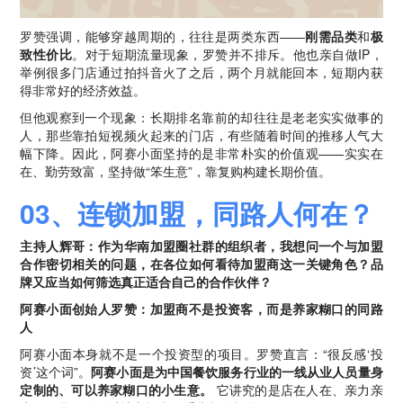
罗赞强调，能够穿越周期的，往往是两类东西——
刚需品类
和
极
致性价比
。对于短期流量现象，罗赞并不排斥。他也亲自做IP，
举例很多门店通过拍抖音火了之后，两个月就能回本，短期内获
得非常好的经济效益。
但他观察到一个现象：长期排名靠前的却往往是老老实实做事的
人，那些靠拍短视频火起来的门店，有些随着时间的推移人气大
幅下降。因此，阿赛小面坚持的是非常朴实的价值观——实实在
在、勤劳致富，坚持做“笨生意”，靠复购构建长期价值。
03、连锁加盟，同路人何在？
主持人辉哥：作为华南加盟圈社群的组织者，我想问一个与加盟
合作密切相关的问题，在各位如何看待加盟商这一关键角色？品
牌又应当如何筛选真正适合自己的合作伙伴？
阿赛小面创始人罗赞：加盟商不是投资客，而是养家糊口的同路
人
阿赛小面本身就不是一个投资型的项目。罗赞直言：“很反感‘投
资’这个词”。
阿赛小面是为中国餐饮服务行业的一线从业人员量身
定制的、可以养家糊口的小生意。
它讲究的是店在人在、亲力亲