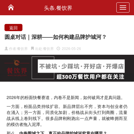
头条.餐饮界
Toggl
navig
返回
圆桌对话｜深耕——如何构建品牌护城河？
作者:餐饮界
出处:餐饮界
2026-05-26
2026年的粉面快餐赛道，内卷不是新闻，如何破局才是真问题。
一方面，粉面品类持续扩容。新品牌层出不穷，资本与创业者仍
在涌入；另一方面，同质化加剧，价格战从街头打到商圈，流量
战从线上卷到线下。很多品牌刚刚跑出一点声量，就被蜂拥而至
的模仿者拖入泥潭。
那么
，内卷围城之下，真正的品牌护城河究竟在哪里？