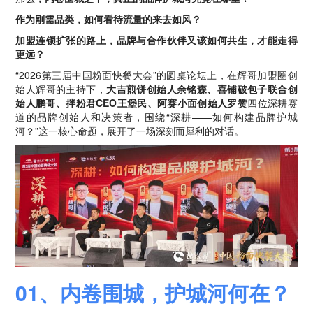
作为刚需品类，如何看待流量的来去如风？
加盟连锁扩张的路上，品牌与合作伙伴又该如何共生，才能走得
更远？
“2026第三届中国粉面快餐大会”的圆桌论坛上，在辉哥加盟圈创
始人辉哥的主持下，
大吉煎饼创始人余铭森、喜铺破包子联合创
始人鹏哥、拌粉君CEO王堡民、阿赛小面创始人罗赞
四位深耕赛
道的品牌创始人和决策者，围绕“深耕——如何构建品牌护城
河？”这一核心命题，展开了一场深刻而犀利的对话。
01、内卷围城，护城河何在？