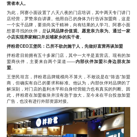
营者本人。
为此，阿赛小面设置了八天八夜的门店培训，其中两天专门讲门
店经营，罗赞亲自讲课。他用自己的身体力行告诉加盟商，这是
一个实干品牌，要崇尚实干精神，向有结果的人学习。阿赛小面
想要寻找的伙伴，是
认同品牌价值观、愿意亲力亲为、通过一家
小店实现养家糊口并反哺家乡的实干者
。
拌粉君CEO王堡民：己所不欲勿施于人，先做好直营再谈加盟
拌粉君目前拥有五十多家门店，其中一大半是直营店。现有的加
盟商伙伴，主要来自两个渠道——
内部伙伴加盟
和
身边朋友加
盟
。
王堡民坦言，拌粉君品牌规模尚不算大，不敢说是在“筛选”加盟
商，但确实有自己的要求和标准。他认为，内部伙伴对品牌的了
解深刻，对门店的盈利水平和自身经营能力也有真实的判断。因
此，拌粉君在加盟板块并没有急于放大，至今未在平台投放加盟
广告，也没有进行外部资源对接。