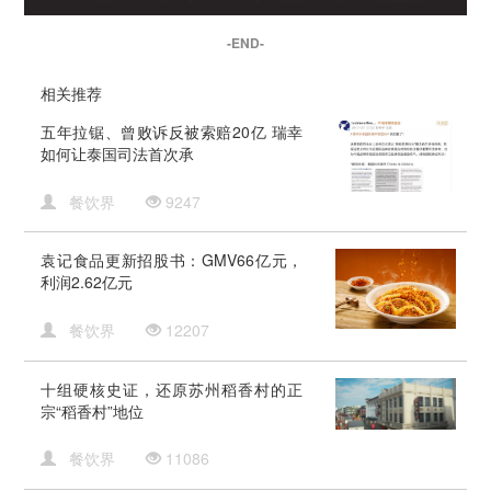
-END-
相关推荐
五年拉锯、曾败诉反被索赔20亿 瑞幸
如何让泰国司法首次承
餐饮界
9247
袁记食品更新招股书：GMV66亿元，
利润2.62亿元
餐饮界
12207
十组硬核史证，还原苏州稻香村的正
宗“稻香村”地位
餐饮界
11086