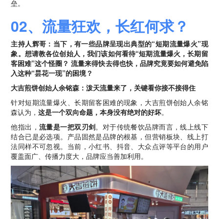
垒。
02、流量狂欢，长红何求？
主持人辉哥：当下，有一些品牌呈现出典型的“短期流量爆火”现
象。想请教各位创始人，我们该如何看待“短期流量爆火，长期留
客困难”这个怪圈？ 流量来得快去得也快，品牌究竟要如何避免陷
入这种“昙花一现”的困境？
大吉煎饼创始人余铭森：泼天流量来了，关键看你接不接得住
针对短期流量爆火、长期留客困难的现象，大吉煎饼创始人余铭
森认为，
这是一个双向命题，本身没有绝对的好坏
。
他指出，
流量是一把双刃剑
。对于传统餐饮品牌而言，线上线下
结合已是必选项。产品固然是品牌的根基，但营销板块、线上打
法同样不可忽视。当前，小红书、抖音、大众点评等平台的用户
覆盖面广、传播力度大，品牌应当善加利用。