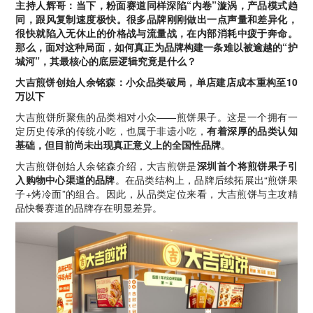
主持人辉哥：当下，粉面赛道同样深陷“内卷”漩涡，产品模式趋
同，跟风复制速度极快。很多品牌刚刚做出一点声量和差异化，
很快就陷入无休止的价格战与流量战，在内部消耗中疲于奔命。
那么，面对这种局面，如何真正为品牌构建一条难以被逾越的“护
城河”，其最核心的底层逻辑究竟是什么？
大吉煎饼创始人余铭森：小众品类破局，单店建店成本重构至10
万以下
大吉煎饼所聚焦的品类相对小众——煎饼果子。这是一个拥有一
定历史传承的传统小吃，也属于非遗小吃，
有着深厚的品类认知
基础，但目前尚未出现真正意义上的全国性品牌
。
大吉煎饼创始人余铭森介绍，大吉煎饼是
深圳首个将煎饼果子引
入购物中心渠道的品牌
。在品类结构上，品牌后续拓展出“煎饼果
子+烤冷面”的组合。因此，从品类定位来看，大吉煎饼与主攻精
品快餐赛道的品牌存在明显差异。