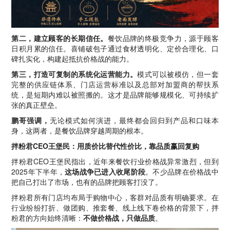
第二，建立顾客的长期信任。
餐饮品牌的终极竞争力，源于顾客
日积月累的信任。喜铺破包子通过食材透明化、定价合理化、口
碑扎实化，构建起抵抗价格战的能力。
第三，打造可复制的系统化运营能力。
模式可以被模仿，但一套
完整的供应链体系、门店运营标准以及总部对加盟商的帮扶系
统，是短期内难以被照搬的。这才是品牌能够规模化、可持续扩
张的真正壁垒。
鹏哥强调，
无论模式如何演进，最终都会回归到产品和口味本
身，这两者，是餐饮品牌穿越周期的根本。
拌粉君CEO王堡民：用质价比替代性价比，靠品质赢回复购
拌粉君CEO王堡民指出，近年来餐饮行业价格战异常激烈，但到
2025年下半年，
这场战争已进入收尾阶段
。不少品牌在价格战中
把自己打出了市场，也有的品牌把顾客打没了。
拌粉君所有门店均布局于购物中心，客群对品质有明确要求。在
行业纷纷打折、做团购、推套餐、线上线下卷价格的背景下，拌
粉君的方向始终清晰：
不做价格战，只做品质
。