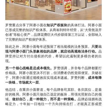
罗赞重点分享了阿赛小面在
知识产权板块
的具体打法。阿赛小面
已形成完整的知识产权体系。从商标到特许经营，从“大骨熬汤开
创者”等核心资产，品牌花费巨大代价获得第三方认证，全部纳入
了完整的知识产权保护体系。
除此之外，阿赛小面每年还预留了相当规模的法务预算。
只要出
现与阿赛小面门头形象相似的品牌，就启动高规格法务行动。
品
牌坚持让对方付出侵权的代价，希望以此遏制更多模仿者的出
现。
另一个核心战略是总成本领先。
罗赞强调，并非每个品牌都要打
价格战。阿赛小面坚决不打折，但消费者仍然觉得便宜。关键在
于，阿赛小面通过规模效应实现成本递减。罗赞判断，
成本每降
一块钱，市场就大一层
。
他总结，在重庆小面赛道，每个品牌各司其职、各归其位，是最
好的格局。阿赛小面只做自己选定的板块，用强光照射自己的领
域。
做好自己，是一种能力，而不是一种策略。
品牌必须拥有战
略定力，十年如一日地往一个方向持续击打，才能真正形成壁