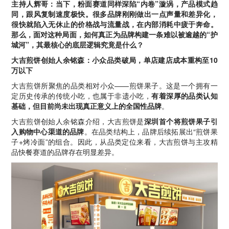
主持人辉哥：当下，粉面赛道同样深陷“内卷”漩涡，产品模式趋
同，跟风复制速度极快。很多品牌刚刚做出一点声量和差异化，
很快就陷入无休止的价格战与流量战，在内部消耗中疲于奔命。
那么，面对这种局面，如何真正为品牌构建一条难以被逾越的“护
城河”，其最核心的底层逻辑究竟是什么？
大吉煎饼创始人余铭森：小众品类破局，单店建店成本重构至10
万以下
大吉煎饼所聚焦的品类相对小众——煎饼果子。这是一个拥有一
定历史传承的传统小吃，也属于非遗小吃，
有着深厚的品类认知
基础，但目前尚未出现真正意义上的全国性品牌
。
大吉煎饼创始人余铭森介绍，大吉煎饼是
深圳首个将煎饼果子引
入购物中心渠道的品牌
。在品类结构上，品牌后续拓展出“煎饼果
子+烤冷面”的组合。因此，从品类定位来看，大吉煎饼与主攻精
品快餐赛道的品牌存在明显差异。