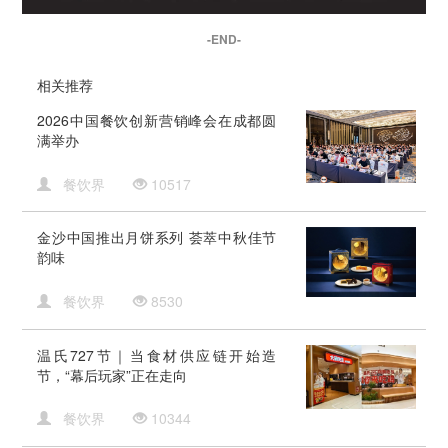
-END-
相关推荐
2026中国餐饮创新营销峰会在成都圆
满举办
餐饮界
10517
金沙中国推出月饼系列 荟萃中秋佳节
韵味
餐饮界
8530
温氏727节｜当食材供应链开始造
节，“幕后玩家”正在走向
餐饮界
10344