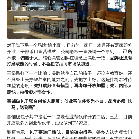
对于旗下另一个品牌“赣小聚”，目前约十家店，本月还有两家即将
开业，全部采用直营模式。公司老板一直强调一个原则——
己所
不欲，勿施于人
。核心高管团队在理念上高度一致，
品牌还没有
打磨成熟的时候，不会把它推向市场做加盟
。
王堡民打了一个比喻：品牌就像自己的孩子，还没有教育好、还
不具备出去挣钱养家的能力之前，先把学上好。这是拌粉君对待
加盟的态度：
先打磨好直营模型，再考虑开放加盟；先让内部人
赚钱，再考虑外部合作。
喜铺破包子联合创始人鹏哥：创业帮伙伴多为小白，品牌必须“扶
上马，送到底”
喜铺破包子其中接近一半是老创业帮伙伴开的二店、三店。目前
开店最多的创业帮伙伴，已经做到了8家店。
鹏哥表示，
包子赛道门槛低，目前确实很卷
。很多人认为餐饮门
槛低，一头扎进来。在喜铺破包子的创业帮伙伴中，有大量没有