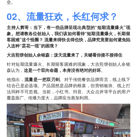
垒。
02、流量狂欢，长红何求？
主持人辉哥：当下，有一些品牌呈现出典型的“短期流量爆火”现
象。想请教各位创始人，我们该如何看待“短期流量爆火，长期留
客困难”这个怪圈？ 流量来得快去得也快，品牌究竟要如何避免陷
入这种“昙花一现”的困境？
大吉煎饼创始人余铭森：泼天流量来了，关键看你接不接得住
针对短期流量爆火、长期留客困难的现象，大吉煎饼创始人余铭
森认为，
这是一个双向命题，本身没有绝对的好坏
。
他指出，
流量是一把双刃剑
。对于传统餐饮品牌而言，线上线下
结合已是必选项。产品固然是品牌的根基，但营销板块、线上打
法同样不可忽视。当前，小红书、抖音、大众点评等平台的用户
覆盖面广、传播力度大，品牌应当善加利用。