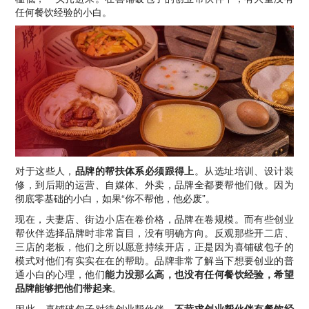
任何餐饮经验的小白。
对于这些人，
品牌的帮扶体系必须跟得上
。从选址培训、设计装
修，到后期的运营、自媒体、外卖，品牌全都要帮他们做。因为
彻底零基础的小白，如果“你不帮他，他必废”。
现在，夫妻店、街边小店在卷价格，品牌在卷规模。而有些创业
帮伙伴选择品牌时非常盲目，没有明确方向。反观那些开二店、
三店的老板，他们之所以愿意持续开店，正是因为喜铺破包子的
模式对他们有实实在在的帮助。品牌非常了解当下想要创业的普
通小白的心理，他们
能力没那么高，也没有任何餐饮经验，希望
品牌能够把他们带起来
。
因此，喜铺破包子对待创业帮伙伴，
不苛求创业帮伙伴有餐饮经