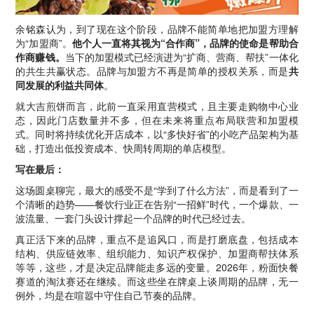
余铭森认为，到了现在这个阶段，品牌不能简单地把加盟方理解
为“加盟商”。
他个人一直将其视为“合作商”，品牌的使命是帮助合
作商赚钱。
当下的加盟模式已经演进为“扩商、营商、帮扶”一体化
的共生共赢状态。品牌与加盟方不再是简单的授权关系，而是
共
同发展的利益共同体
。
就大吉煎饼而言，此前一直采用直营模式，且主要走购物中心业
态，因此门店数量并不多，但在未来将重点布局联营和加盟模
式。同时将持续优化开店成本，以“多快好省”的小吃产品架构为基
础，打造出低投资成本、快周转周期的单店模型。
写在最后：
这场圆桌聊完，最大的感受不是“学到了什么方法”，而是看到了一
个清晰的趋势——餐饮行业正在告别“一招鲜”时代，一个爆款、一
波流量、一套门头设计撑起一个品牌的时代已经过去。
真正活下来的品牌，重点不是追风口，而是打磨底盘，包括成本
结构、供应链效率、组织能力、知识产权保护、加盟商帮扶体系
等等，这些，才是决定品牌能走多远的变量。2026年，粉面快餐
赛道的淘汰赛还在继续。而这些坐在牌桌上谈周期的品牌，无一
例外，均是在喧嚣中守住自己节奏的品牌。