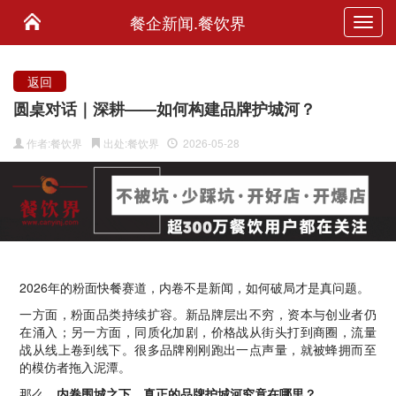
餐企新闻.餐饮界
Toggl
navig
返回
圆桌对话｜深耕——如何构建品牌护城河？
作者:餐饮界
出处:餐饮界
2026-05-28
2026年的粉面快餐赛道，内卷不是新闻，如何破局才是真问题。
一方面，粉面品类持续扩容。新品牌层出不穷，资本与创业者仍
在涌入；另一方面，同质化加剧，价格战从街头打到商圈，流量
战从线上卷到线下。很多品牌刚刚跑出一点声量，就被蜂拥而至
的模仿者拖入泥潭。
那么
，内卷围城之下，真正的品牌护城河究竟在哪里？