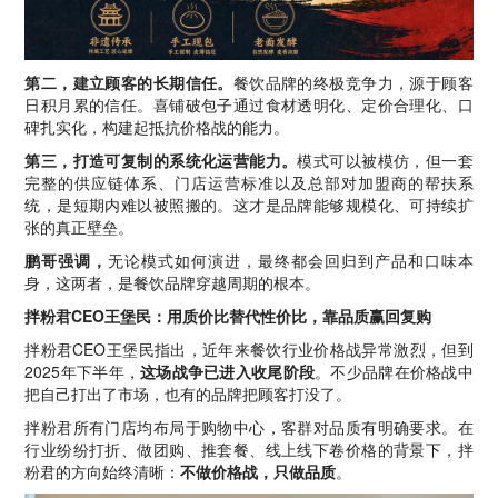
第二，建立顾客的长期信任。
餐饮品牌的终极竞争力，源于顾客
日积月累的信任。喜铺破包子通过食材透明化、定价合理化、口
碑扎实化，构建起抵抗价格战的能力。
第三，打造可复制的系统化运营能力。
模式可以被模仿，但一套
完整的供应链体系、门店运营标准以及总部对加盟商的帮扶系
统，是短期内难以被照搬的。这才是品牌能够规模化、可持续扩
张的真正壁垒。
鹏哥强调，
无论模式如何演进，最终都会回归到产品和口味本
身，这两者，是餐饮品牌穿越周期的根本。
拌粉君CEO王堡民：用质价比替代性价比，靠品质赢回复购
拌粉君CEO王堡民指出，近年来餐饮行业价格战异常激烈，但到
2025年下半年，
这场战争已进入收尾阶段
。不少品牌在价格战中
把自己打出了市场，也有的品牌把顾客打没了。
拌粉君所有门店均布局于购物中心，客群对品质有明确要求。在
行业纷纷打折、做团购、推套餐、线上线下卷价格的背景下，拌
粉君的方向始终清晰：
不做价格战，只做品质
。