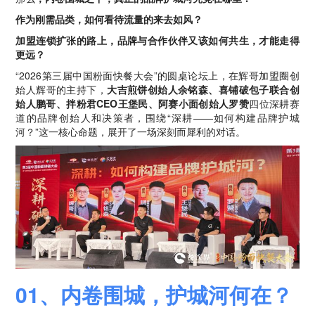
作为刚需品类，如何看待流量的来去如风？
加盟连锁扩张的路上，品牌与合作伙伴又该如何共生，才能走得
更远？
“2026第三届中国粉面快餐大会”的圆桌论坛上，在辉哥加盟圈创
始人辉哥的主持下，
大吉煎饼创始人余铭森、喜铺破包子联合创
始人鹏哥、拌粉君CEO王堡民、阿赛小面创始人罗赞
四位深耕赛
道的品牌创始人和决策者，围绕“深耕——如何构建品牌护城
河？”这一核心命题，展开了一场深刻而犀利的对话。
01、内卷围城，护城河何在？