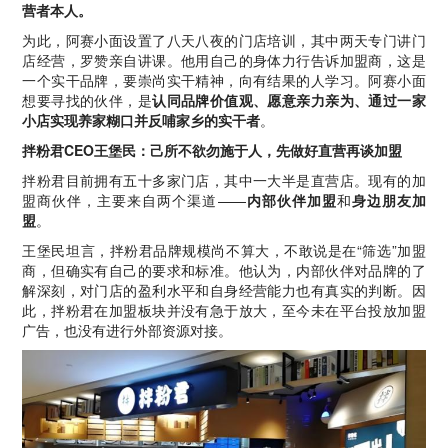
营者本人。
为此，阿赛小面设置了八天八夜的门店培训，其中两天专门讲门
店经营，罗赞亲自讲课。他用自己的身体力行告诉加盟商，这是
一个实干品牌，要崇尚实干精神，向有结果的人学习。阿赛小面
想要寻找的伙伴，是
认同品牌价值观、愿意亲力亲为、通过一家
小店实现养家糊口并反哺家乡的实干者
。
拌粉君CEO王堡民：己所不欲勿施于人，先做好直营再谈加盟
拌粉君目前拥有五十多家门店，其中一大半是直营店。现有的加
盟商伙伴，主要来自两个渠道——
内部伙伴加盟
和
身边朋友加
盟
。
王堡民坦言，拌粉君品牌规模尚不算大，不敢说是在“筛选”加盟
商，但确实有自己的要求和标准。他认为，内部伙伴对品牌的了
解深刻，对门店的盈利水平和自身经营能力也有真实的判断。因
此，拌粉君在加盟板块并没有急于放大，至今未在平台投放加盟
广告，也没有进行外部资源对接。