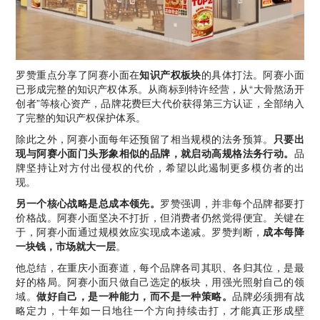
罗赞重点分享了阿赛小面在
知识产权板块
的具体打法。阿赛小面
已形成完整的知识产权体系。从商标到特许经营，从“大骨熬汤开
创者”等核心资产，品牌花费巨大代价获得第三方认证，全部纳入
了完整的知识产权保护体系。
除此之外，阿赛小面每年还预留了相当规模的法务预算。
只要出
现与阿赛小面门头形象相似的品牌，就启动高规格法务行动。
品
牌坚持让对方付出侵权的代价，希望以此遏制更多模仿者的出
现。
另一个核心战略是总成本领先。
罗赞强调，并非每个品牌都要打
价格战。阿赛小面坚决不打折，但消费者仍然觉得便宜。关键在
于，阿赛小面通过规模效应实现成本递减。罗赞判断，
成本每降
一块钱，市场就大一层
。
他总结，在重庆小面赛道，每个品牌各司其职、各归其位，是最
好的格局。阿赛小面只做自己选定的板块，用强光照射自己的领
域。
做好自己，是一种能力，而不是一种策略。
品牌必须拥有战
略定力，十年如一日地往一个方向持续击打，才能真正形成壁