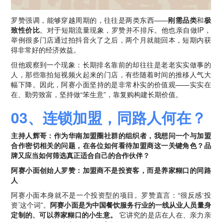
罗赞强调，能够穿越周期的，往往是两类东西——
刚需品类
和
极
致性价比
。对于短期流量现象，罗赞并不排斥。他也亲自做IP，
举例很多门店通过拍抖音火了之后，两个月就能回本，短期内获
得非常好的经济效益。
但他观察到一个现象：长期排名靠前的却往往是老老实实做事的
人，那些靠拍短视频火起来的门店，有些随着时间的推移人气大
幅下降。因此，阿赛小面坚持的是非常朴实的价值观——实实在
在、勤劳致富，坚持做“笨生意”，靠复购构建长期价值。
03、连锁加盟，同路人何在？
主持人辉哥：作为华南加盟圈社群的组织者，我想问一个与加盟
合作密切相关的问题，在各位如何看待加盟商这一关键角色？品
牌又应当如何筛选真正适合自己的合作伙伴？
阿赛小面创始人罗赞：加盟商不是投资客，而是养家糊口的同路
人
阿赛小面本身就不是一个投资型的项目。罗赞直言：“很反感‘投
资’这个词”。
阿赛小面是为中国餐饮服务行业的一线从业人员量身
定制的、可以养家糊口的小生意。
它讲究的是店在人在、亲力亲