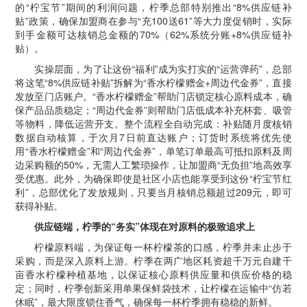
的“柠宝节”期间的利润问题，柠季总部特别推出“8%供应链补
贴”政策，确保加盟商在参与“充100送61”等大力度促销时，实际
到手金额可达核销总金额的70%（62%系统分账+8%供应链补
贴）。
实操层面，为了让这份“福利”成为实打实的“运营弹药”，总部
将这笔“8%供应链补贴”拆解为“香水柠檬赠金+周边代金券”，直接
发放至门店账户。“香水柠檬赠金”帮助门店锁定核心原料成本，确
保产品品质稳定；“周边代金券”则帮助门店低成本补充杯套、吸管
等物料，降低运营开支。整个流程全自动完成：补贴随月度核销
数据自动核算，于次月7日前直达账户；订货时系统将优先使
用“香水柠檬赠金”和“周边代金券”，单笔订单最高可抵扣原料及周
边采购额的50%，无需人工繁琐操作，让加盟商“无负担”地高效享
受优惠。此外，为确保即使是社区小店也能享受到这份“柠宝节红
利”，总部优化了发放规则，只要当月核销总额超过209元，即可
获得补贴。
供应链端，柠季的
“
务实
”
体现在对原料的极致追求上
柠檬原料端，为保证每一杯柠檬茶的口感，柠季并未止步于
采购，而是深入原料上游。柠季在两广地区耗资超千万元自建千
亩香水柠檬种植基地，以保证核心原料供应量和供应价格的稳
定；同时，柠季创新采用单果保鲜袋技术，让柠檬在运输中“仿若
休眠”，最大限度锁住香气，确保每一杯柠季拥有稳稳的新鲜。