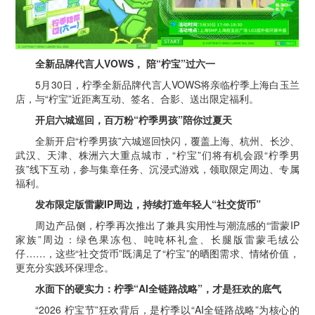
全新品牌代言人VOWS， 陪“柠宝”过六一
5月30日，柠季全新品牌代言人VOWS将亲临柠季上海白玉兰
店，与“柠宝”近距离互动、签名、合影、送出限定福利。
开启六城巡回，百万粉“柠季男孩”陪你过夏天
全新开启“柠季男孩”六城巡回快闪，覆盖上海、杭州、长沙、
武汉、天津、株洲六大重点城市，“柠宝”们将有机会跟“柠季男
孩”线下互动，参与集章任务、沉浸式游戏，领取限定周边、专属
福利。
发布限定版雷蒙IP周边，持续打造年轻人“社交货币”
周边产品侧，柠季再次推出了兼具实用性与潮流感的“雷蒙IP
家族”周边：绿色果冻包、吨吨杯礼盒、长腿版雷蒙毛绒公
仔……，这些“社交货币”既满足了“柠宝”的晒图需求、情绪价值，
更充分实践环保理念。
水面下的硬实力：柠季
“
AI全链路战略
”
，才是狂欢的底气
“2026 柠宝节”狂欢背后，是柠季以“AI全链路战略”为核心的