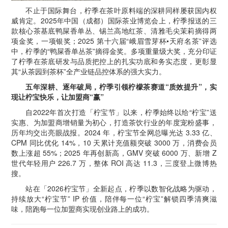
不止于国际舞台，柠季在茶叶原料端的深耕同样屡获国内权
威肯定。2025年中国（成都）国际茶业博览会上，柠季报送的三
款核心茶基底鸭屎香单丛、锡兰高地红茶、清雅毛尖茉莉摘得两
项金奖，一项银奖；2025 第十六届“峨眉雪芽杯•天府名茶”评选
中，柠季的“鸭屎香单丛茶”摘得金奖。多项重量级大奖，充分印证
了柠季在茶底研发与品质把控上的扎实功底和务实态度，更彰显
其“从茶园到茶杯”全产业链品控体系的强大实力。
五年深耕、逐年破局，柠季引领柠檬茶赛道“质效提升”，实
现让柠宝快乐，让加盟商“赢”
自2022年首次打造「柠宝节」以来，柠季始终以给“柠宝”送
实惠、为加盟商增销量为初心，打造茶饮行业的年度宠粉盛事，
历年均交出亮眼战报。2024 年，柠宝节全网总曝光达 3.33 亿、
CPM 同比优化 14%，10 天累计充值额突破 3000 万，消费会员
数上涨超 55%；2025 年再创新高，GMV 突破 6000 万、新增 Z
世代年轻用户 226.7 万，整体 ROI 高达 11.3，三度登上微博热
搜。
站在「2026柠宝节」全新起点，柠季以数智化战略为驱动，
持续放大“柠宝节” IP 价值，陪伴每一位“柠宝”解锁四季清爽滋
味，陪跑每一位加盟商实现创业路上的成功。