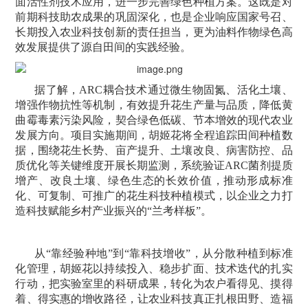
面活性剂技术应用，进一步完善绿色种植方案。这既是对
前期科技助农成果的巩固深化，也是企业响应国家号召、
长期投入农业科技创新的责任担当，更为油料作物绿色高
效发展提供了源自田间的实践经验。
据了解，ARC耦合技术通过微生物固氮、活化土壤、
增强作物抗性等机制，有效提升花生产量与品质，降低黄
曲霉毒素污染风险，契合绿色低碳、节本增效的现代农业
发展方向。项目实施期间，胡姬花将全程追踪田间种植数
据，围绕花生长势、亩产提升、土壤改良、病害防控、品
质优化等关键维度开展长期监测，系统验证ARC菌剂提质
增产、改良土壤、绿色生态的长效价值，推动形成标准
化、可复制、可推广的花生科技种植模式，以企业之力打
造科技赋能乡村产业振兴的“兰考样板”。
从“靠经验种地”到“靠科技增收”，从分散种植到标准
化管理，胡姬花以持续投入、稳步扩面、技术迭代的扎实
行动，把实验室里的科研成果，转化为农户看得见、摸得
着、得实惠的增收路径，让农业科技真正扎根田野、造福