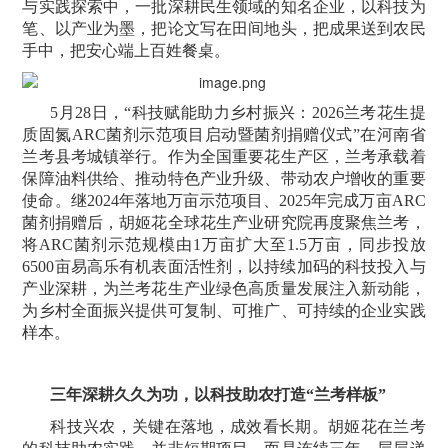
与实践探索中，一批深耕民生领域的知名企业，以科技为
笔、以产业为墨，把论文写在田间地头，把成果送到农民
手中，把安心端上百姓餐桌。
5月28日，“科技赋能助力乡村振兴：2026兰考花生提
质固氮ARC菌剂示范项目启动暨菌剂捐赠仪式”在河南省
兰考县考城镇举行。作为全国重要花生产区，兰考承载着
保障油料供给、推动特色产业升级、带动农户增收的重要
使命。继2024年落地万亩示范项目、2025年完成万亩ARC
菌剂捐赠后，胡姬花全球花生产业研究院再度聚焦兰考，
将ARC菌剂示范规模由1万亩扩大至1.5万亩，同步投放
6500亩易高乐有机表面活性剂，以持续加码的科技投入与
产业深耕，为兰考花生产业绿色高质量发展注入新动能，
为乡村全面振兴提供可复制、可推广、可持续的企业实践
样本。
三年深耕久久为功，以科技助农打造“兰考样板”
科技兴农，关键在落地，成效看长期。胡姬花在兰考