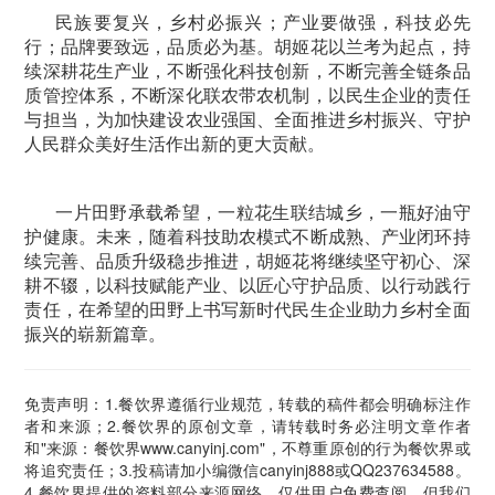
民族要复兴，乡村必振兴；产业要做强，科技必先
行；品牌要致远，品质必为基。胡姬花以兰考为起点，持
续深耕花生产业，不断强化科技创新，不断完善全链条品
质管控体系，不断深化联农带农机制，以民生企业的责任
与担当，为加快建设农业强国、全面推进乡村振兴、守护
人民群众美好生活作出新的更大贡献。
一片田野承载希望，一粒花生联结城乡，一瓶好油守
护健康。未来，随着科技助农模式不断成熟、产业闭环持
续完善、品质升级稳步推进，胡姬花将继续坚守初心、深
耕不辍，以科技赋能产业、以匠心守护品质、以行动践行
责任，在希望的田野上书写新时代民生企业助力乡村全面
振兴的崭新篇章。
免责声明：1.餐饮界遵循行业规范，转载的稿件都会明确标注作
者和来源；2.餐饮界的原创文章，请转载时务必注明文章作者
和"来源：餐饮界www.canyinj.com"，不尊重原创的行为餐饮界或
将追究责任；3.投稿请加小编微信canyinj888或QQ237634588。
4.餐饮界提供的资料部分来源网络，仅供用户免费查阅，但我们