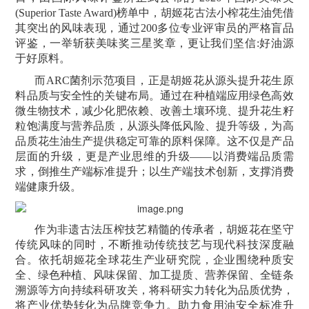
(Superior Taste Award)榜单中，胡姬花古法小榨花生油凭借
其突出的风味表现，通过200多位专业评审员的严格盲品
评鉴，一举斩获美味奖三星奖章，更让我们坚信:好油源
于好原料。
而ARC菌剂示范项目，正是胡姬花从源头提升花生原
料品质与安全性的关键布局。通过在种植端应用绿色高效
微生物技术，减少化肥依赖、改善土壤环境、提升花生籽
粒饱满度与营养品质，从源头降低风险、提升等级，为高
品质花生油生产提供稳定可靠的原料保障。这不仅是产品
层面的升级，更是产业思维的升级——以消费端品质需
求，倒推生产端标准提升；以生产端技术创新，支撑消费
端健康升级。
作为非遗古法压榨技艺精髓的传承者，胡姬花在坚守
传统风味的同时，不断推动传统技艺与现代科技深度融
合。依托胡姬花全球花生产业研究院，企业围绕种质安
全、绿色种植、风味保留、加工提质、营养保留、全链条
溯源等方向持续科研攻关，将科研实力转化为品质优势，
将产业优势转化为品牌竞争力。助力食用油安全标准升