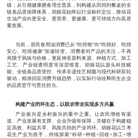
级；从引领健康膳食理念普及，到构建从田间到餐桌的全
链条品质保障体系，胡姬花始终以行业标杆定位，推动花
生油产业向更安全、更营养、更健康、更可持续方向高质
量发展。
当前，居民食用油消费已从“吃得饱”向“吃得好、吃得
安心、吃得健康”加速转变。消费者对产品的关注，不再
局限于风味与价格，更延伸至原料来源、种植方式、加工
工艺、产业链透明度等深层维度。胡姬花以源头科技赋
能、全链条品质管控、传承非遗技艺精髓与现代科研双轮
驱动，精准回应消费升级趋势，以实际行动诠释民生企业
的品质坚守与责任担当。
构建产业闭环生态，以联农带农实现多方共赢
产业振兴是乡村振兴的重中之重。让农民增收有渠
道、产业发展有支撑、企业升级有保障，关键在于构建稳
定高效、利益共享、风险共担的产业闭环。胡姬花以兰考
花生产业为抓手，持续探索“科研+种植+回收+加工+增