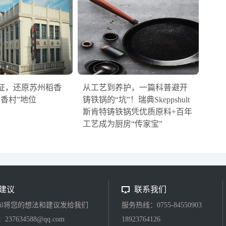
证，还原苏州稻香
从工艺到养护，一篇科普避开
稻香村”地位
铸铁锅的“坑”！瑞典Skeppshult
斯肯特铸铁锅凭优质原料+百年
工艺成为厨房“传家宝”
建议
联系我们
ail将您的想法和建议发给我们
服务热线：0755-84550903
37634588@qq.com
18923764126