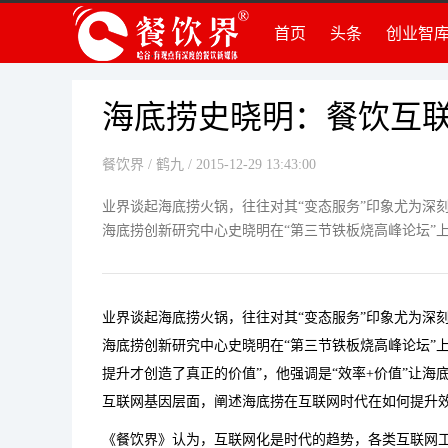
首页
头条
创业智
创
创
组
海底捞史晓明：餐饮互
品
餐饮界
/ 鹤九 / 2015-12-29 13:43:00
运
创
业界谈起海底捞火锅，往往对其“变态服务”印象尤为深
海底捞创新研究中心史晓明在“第三节铁板烧高峰论坛”
法
知
深
业界谈起海底捞火锅，往往对其“变态服务”印象尤为深
海底捞创新研究中心史晓明在“第三节铁板烧高峰论坛”
提升才创造了真正的价值”，他强调是“效率+价值”让海
互联网基因层面，阐述海底捞在互联网时代在如何提升
《餐饮界》认为，互联网化是时代的趋势，各类互联网