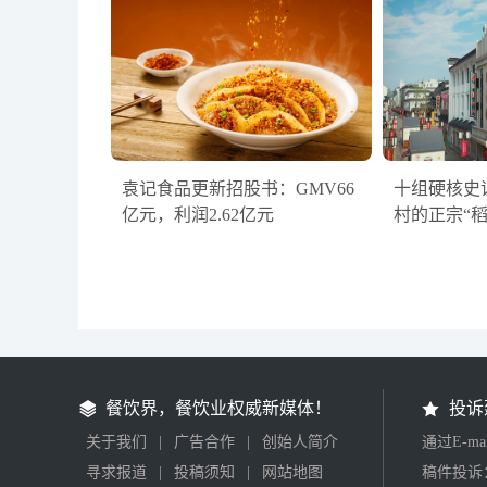
袁记食品更新招股书：GMV66
十组硬核史
亿元，利润2.62亿元
村的正宗“
餐饮界，餐饮业权威新媒体！
投诉
关于我们
|
广告合作
|
创始人简介
通过E-m
寻求报道
|
投稿须知
|
网站地图
稿件投诉：2