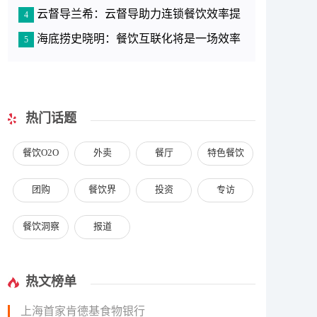
云督导兰希：云督导助力连锁餐饮效率提
测
4
海底捞史晓明：餐饮互联化将是一场效率
升
5
革命
热门话题
餐饮O2O
外卖
餐厅
特色餐饮
团购
餐饮界
投资
专访
餐饮洞察
报道
热文榜单
上海首家肯德基食物银行