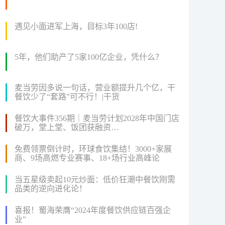
遇见小面进军上海，目标3年100店!
5年，他们助产了5家100亿企业，凭什么？
麦当劳因多说一句话，营业额提升几个亿，干
餐饮少了“套路”可不行！|干货
餐饮大事件356期｜麦当劳计划2028年中国门店
破万，堂上堂、饭团获融资…
免费领票倒计时，环球食饮集结！3000+家展
商、9场高燃专业赛事、18+场行业高峰论
坛...2024FHC即将盛大启幕！
当五星级卖起10元炒面：低价狂潮中餐饮刚需
品类的逆向进化论！
喜报！蜀海荣膺“2024年度餐饮供应链百强企
业”