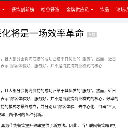
库
餐饮创新榜
哈谷餐造
金牌供应链
饮品
论坛/
业准备
食材
业资讯
调料
建团队
饮品
联化将是一场效率革命
专栏
牌营销
门店装修
营管理
策划培训
投资讯
设备设施
刻，且大部分会将海底捞的成功归结于其优质的“服务”。然而，近日
上表示“顾客体验好、服务好，并不是海底捞商业模式的核心
律政策
仓储物流
识推荐
包装耗材
度访谈
其他服务
刻，且大部分会将海底捞的成功归结于其优质的“服务”。然而，近日
上表示“顾客体验好、服务好，并不是海底捞商业模式的核心，效率的
底捞的模式才最终成立，并分别从“顾客体验、去中心化、口碑”三大
效率上所作出的各种创新。
工具为传统餐饮提升效率提供了新方法。因此，当互联网餐饮跨界打