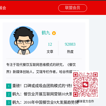
联盟会员
展会
鹤九
12
92883
文章
热度
专注于现代餐饮互联网思维模式的研究，《餐饮
界》新媒体创始人，艾瑞专栏作者，哈谷传媒CEO
重磅！口碑或成吸血团购模式的“终结者”
1
鹤九：餐饮业开展互联网营销10大策略
2
媒体官方合作
鹤九：2016年中国餐饮业9大发展趋势预
3