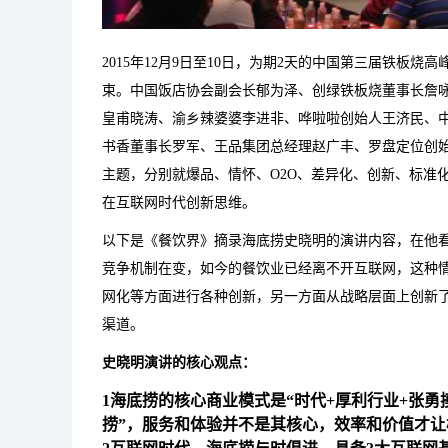
2015年12月9日至10日，为期2天的中国第三届铁板
束。中国饭店协会副会长郁为泽、创绿铁板烧董事长詹咏
皇甫晓涛、渝乡辣婆婆李进非、哗啦啦创始人王济民、
书香董事长罗军、王品集团总经理赵广丰、罗盘定位创始
主题，分别就爆品、情怀、O2O、差异化、创新、标准
在互联网时代创新思维。
以下是《餐饮界》摘录海底捞史晓明的演讲内容，在他
竞争机制在变，如今的餐饮业已经离不开互联网，这种
网化等方面进行各种创新，另一方面从战略层面上创新了
渠道。
史晓明演讲的核心观点：
1海底捞的核心商业模式是“时代+厚利行业+张勇
捞”，服务和体验并不是其核心，效率和价值才让