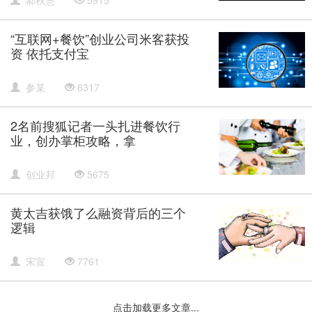
“互联网+餐饮”创业公司米客获投
资 依托支付宝
参某
6317
2名前搜狐记者一头扎进餐饮行
业，创办掌柜攻略，拿
创业邦
5675
黄太吉获饿了么融资背后的三个
逻辑
宋宣
7761
点击加载更多文章...