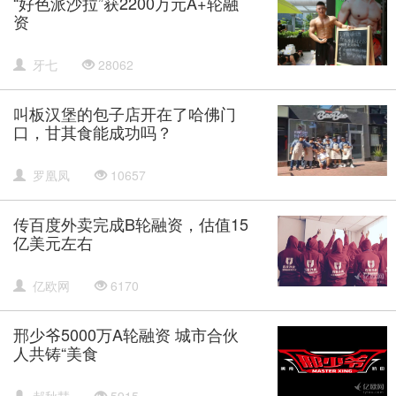
“好色派沙拉”获2200万元A+轮融
资
牙七
28062
叫板汉堡的包子店开在了哈佛门
口，甘其食能成功吗？
罗凰凤
10657
传百度外卖完成B轮融资，估值15
亿美元左右
亿欧网
6170
邢少爷5000万A轮融资 城市合伙
人共铸“美食
郝秋慧
5915