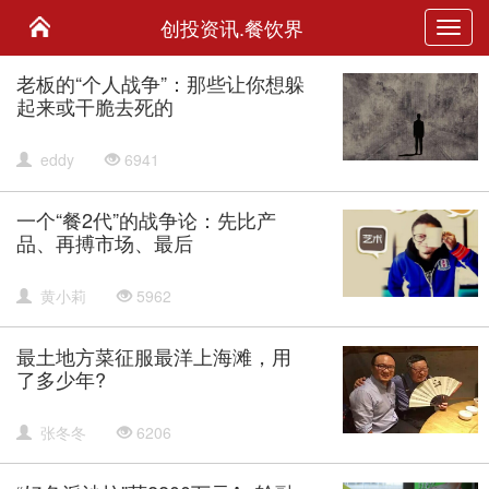
创投资讯.餐饮界
Toggl
navig
老板的“个人战争”：那些让你想躲
起来或干脆去死的
eddy
6941
一个“餐2代”的战争论：先比产
品、再搏市场、最后
黄小莉
5962
最土地方菜征服最洋上海滩，用
了多少年?
张冬冬
6206